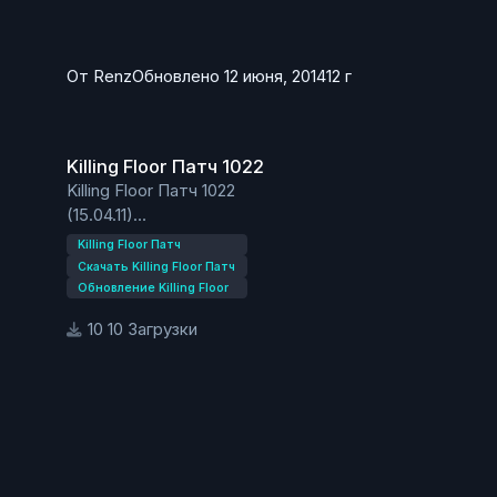
От
Renz
Обновлено
12 июня, 2014
12 г
Killing Floor Патч 1022
Killing Floor Патч 1022
Killing Floor Патч 1022
(15.04.11)
Заменен торговец Glados на старого.
Killing Floor Патч
Исправлены карты: Aperture, Bedlam, Crash,
Скачать Killing Floor Патч
MountainPass, Offices.
Обновление Killing Floor
10 Загрузки