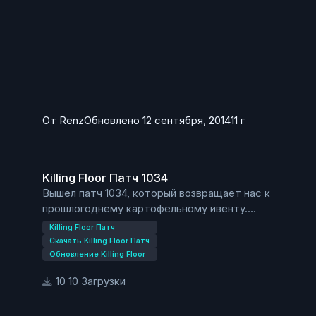
KF-Hospitalhorrors
KF-IceCave
KF-Manor
KF-Suburbia
От
Renz
Обновлено
12 сентября, 2014
11 г
Killing Floor Патч 1034
Killing Floor Патч 1034
Вышел патч 1034, который возвращает нас к
прошлогоднему картофельному ивенту.
В игре Killing Floor, теперь трейдер — Glados из
Killing Floor Патч
Portal 2, который разговаривает электронным
Скачать Killing Floor Патч
голосом.
Обновление Killing Floor
Во время игры, теперь можно получить
10 Загрузки
достижения (ачивки), которые ранее вы не
смогли получить во время картофельного ивента.