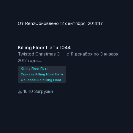
От
Renz
Обновлено
12 сентября, 2014
11 г
Killing Floor Патч 1044
Killing Floor Патч 1044
Twisted Christmas 3 — с 11 декабря по 3 января
2012 года.
Новый рождественский патч 1044 для Killing Floor
Killing Floor Патч
принесет много замечательых вещей.
Скачать Killing Floor Патч
Скачать Killing Floor патч 1044 можно из нашего
Обновление Killing Floor
файлового хранилища, или обновиться через
10 Загрузки
автообновление.
Основные нововведения в патче 1044, это
мутанты, которые присутствовали в прошлом
веселом рождестве.
Дополнения патча 1044
Карта: Moonbase
4 ачивки