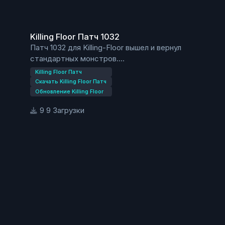
Killing Floor Патч 1032
Killing Floor Патч 1032
Патч 1032 для Killing-Floor вышел и вернул
стандартных монстров.
Killing-Floor Веселое Рождество 2 закончилось.
Killing Floor Патч
Скачать Killing Floor Патч
Обновление Killing Floor
9 Загрузки