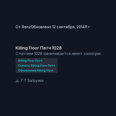
От
Renz
Обновлено
12 сентября, 2014
11 г
Killing Floor Патч 1028
Killing Floor Патч 1028
С патчем 1028 заканчивается ивент хэллоуин.
Killing Floor Патч
Скачать Killing Floor Патч
Обновление Killing Floor
7 Загрузки