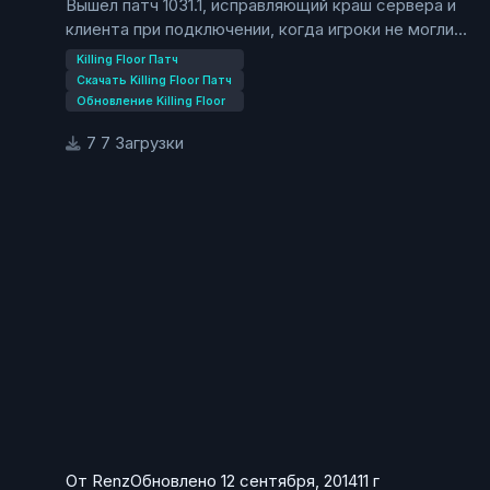
Вышел патч 1031.1, исправляющий краш сервера и
автомата MP5 оснащенный устройства метания
клиента при подключении, когда игроки не могли
таких дротиков.
подключиться к серверу на котором установлены
Метатель огненных шаров хаска — Снятый с руки
Killing Floor Патч
мутаторы и карты не входящие в белый лист.
мертвого хаска, Огнеметчик получит пушку хаска
Скачать Killing Floor Патч
Обновление Killing Floor
в его покрытые асбестом руки для метания
огненных шаров. Заряди эту крошку и наблюдай
7 Загрузки
как монстры сгорают в огненных взрывах.
От
Renz
Обновлено
12 сентября, 2014
11 г