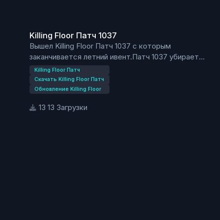
Killing Floor Патч 1037
Killing Floor Патч 1037
Вышел Killing Floor Патч 1037 с которым
заканчивается летний ивент.Патч 1037 убирает
цирковых уродцев и возвращает старых зомби в
Killing Floor Патч
игру.Помимо этого в новом патче добавлены баг-
Скачать Killing Floor Патч
фиксы уязвимостей для карт представленных
Обновление Killing Floor
ниже.
13 Загрузки
KF-Bedlam
KF-Evil-SantasLair
KF-Offices
KF-BioticsLab
KF-Abusementpark