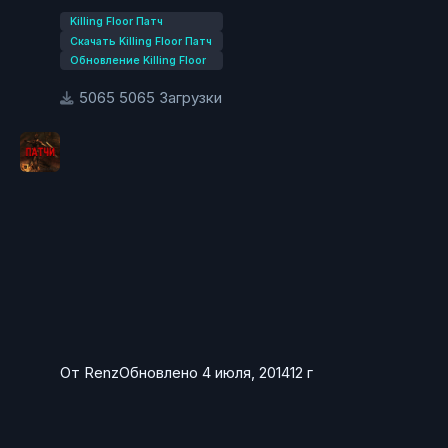
Исправлено, когда бонусы не начислялись у
Killing Floor Патч
некоторого оружия из нового ДЛЦ.
Скачать Killing Floor Патч
Исправлено получение новых достижений.
Обновление Killing Floor
Исправлено возможное прогрессирование
5065 Загрузки
стопора в KFO-Transit на выделенных серверах.
От
Renz
Обновлено
4 июля, 2014
12 г
Killing Floor Патч 1026