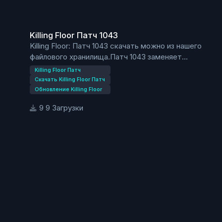
Killing Floor Патч 1043
Killing Floor Патч 1043
Killing Floor: Патч 1043 скачать можно из нашего
файлового хранилища.Патч 1043 заменяет
мутантов из ивента «Halloween» на
Killing Floor Патч
стандартных.Так же после обновления Killing Floor
Скачать Killing Floor Патч
все достижения, которые можно было получить
Обновление Killing Floor
закрыватся, до следующего подобного ивента.
9 Загрузки