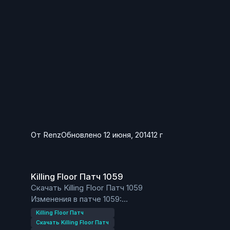
От
Renz
Обновлено
12 июня, 2014
12 г
Killing Floor Патч 1059
Killing Floor Патч 1059
Скачать Killing Floor Патч 1059
Изменения в патче 1059:
Добавлены 2 новые карты: Siren's Belch и
Killing Floor Патч
Stronghold
Скачать Killing Floor Патч