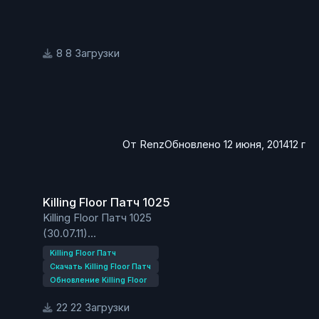
8 Загрузки
От
Renz
Обновлено
12 июня, 2014
12 г
Killing Floor Патч 1025
Killing Floor Патч 1025
Killing Floor Патч 1025
(30.07.11)
Возвращены старые мутанты.
Killing Floor Патч
Добавлено два новых персонажа: русский и
Скачать Killing Floor Патч
немецкий солдат.
Обновление Killing Floor
22 Загрузки