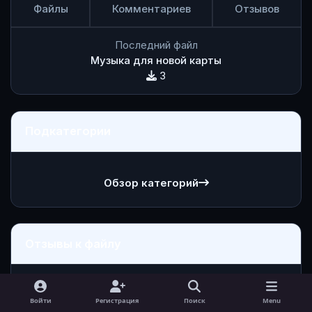
Файлы
Комментариев
Отзывов
Последний файл
Музыка для новой карты
3
Подкатегории
Обзор категорий
Отзывы к файлу
DayZ+Mods+Launcher инсталлятор
DayZ+Mods+Launcher
инсталлятор
Войти
Регистрация
Поиск
Menu