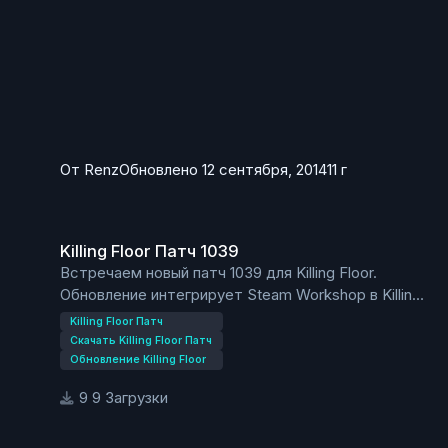
KF-Crash
KF-Departed
KF-EvilSantasLair
KF-Farm
KF-FilthsCross
KF-Hellride
KF-Hospitalhorrors
От
Renz
Обновлено
12 сентября, 2014
11 г
KF-Icebreaker
KF-Manor
Killing Floor Патч 1039
KF-MountainPass
KF-Offices
Killing Floor Патч 1039
KF-Waterworks
Встречаем новый патч 1039 для Killing Floor.
KF-Wyre
Обновление интегрирует Steam Workshop в Killing
Floor.
Killing Floor Патч
Теперь возможно добавлять в Workshop
Скачать Killing Floor Патч
дополнительный контент из игры.
Обновление Killing Floor
Так же в клиенте доступен магазин для покупки
9 Загрузки
DLC.
С патчем 1039 начинается тотальная распродажа