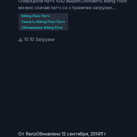
Очередной патч 1042 вышел.Обновить killing Floor
можно скачав патч со странички загрузки.
В патче 1042 находится обновление системных
Killing Floor Патч
файлов игры.
Скачать Killing Floor Патч
Обновление Killing Floor
10 Загрузки
От
Renz
Обновлено
12 сентября, 2014
11 г