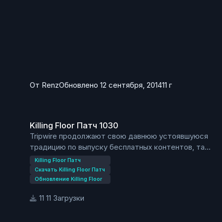
От
Renz
Обновлено
12 сентября, 2014
11 г
Killing Floor Патч 1030
Killing Floor Патч 1030
Tripwire продолжают свою давнюю устоявшуюся
традицию по выпуску бесплатных контентов, так
и сейчас выпущен контент Twisted Christmas 2.
Killing Floor Патч
Его особенности состоят в новой карте «Ice
Скачать Killing Floor Патч
Cave» так-же как и в новых музыкальных треках
Обновление Killing Floor
на соответствующую тему чтобы погрузить вас в
11 Загрузки
в дух рождества. Но постойте- здесь что-то
еще! Санта принес больше подарков- зимний