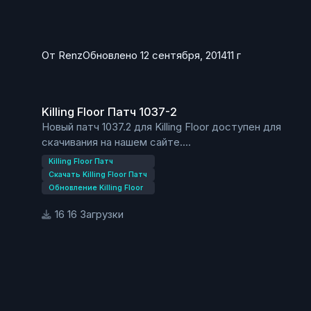
От
Renz
Обновлено
12 сентября, 2014
11 г
Killing Floor Патч 1037-2
Killing Floor Патч 1037-2
Новый патч 1037.2 для Killing Floor доступен для
скачивания на нашем сайте.
Изменения в патче 1037.2:
Killing Floor Патч
Добавлена ссылка в игре на новый DLC —
Скачать Killing Floor Патч
женский персонаж
Обновление Killing Floor
Исправлен эксплоит у охотничего ружья
16 Загрузки
Исправлены различные эксплоиты и баги на
картах:
KF-AbusementPark
KF-Aperture
KF-Bedlam
KF-Biohazard
KF-BioticsLab