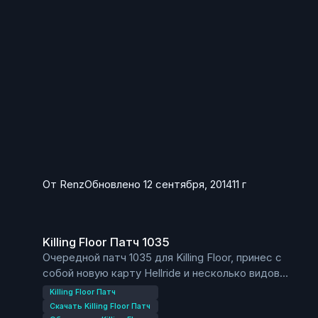
От
Renz
Обновлено
12 сентября, 2014
11 г
Killing Floor Патч 1035
Killing Floor Патч 1035
Очередной патч 1035 для Killing Floor, принес с
собой новую карту Hellride и несколько видов
оружия.
Killing Floor Патч
Так же к нам вернулись и цирковые уроды,
Скачать Killing Floor Патч