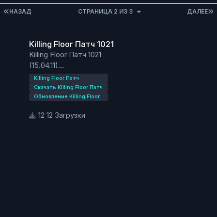
ПЕРВАЯ СТРАНИЦА
НАЗАД
СТРАНИЦА 2 ИЗ 3
ДАЛЕЕ
Killing Floor Патч 1021
Killing Floor Патч 1021
Killing Floor Патч 1021
(15.04.11)
Исправлена ошибка с файлом KF_Trader.rus_uax
Killing Floor Патч
Исправлены эксплойты на картах: Aperture,
Скачать Killing Floor Патч
Departed, EvilSantasLair, FilthsCross, Foundry,
Обновление Killing Floor
Hospitalhorrors, Icebreaker, Suburbia.
12 Загрузки