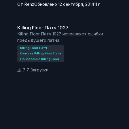
От
Renz
Обновлено
12 сентября, 2014
11 г
Killing Floor Патч 1027
Killing Floor Патч 1027
Killing Floor Патч 1027 исправляет ошибки
предыдущего патча.
Killing Floor Патч
Скачать Killing Floor Патч
Обновление Killing Floor
7 Загрузки