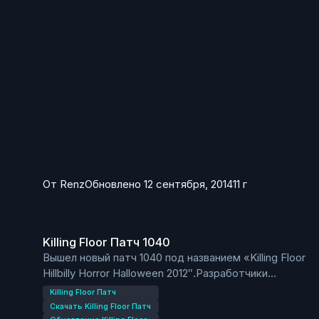
для Killing Floor в Steam.
От
Renz
Обновлено
12 сентября, 2014
11 г
Killing Floor Патч 1040
Killing Floor Патч 1040
Вышел новый патч 1040 под названием «Killing Floor
Hillbilly Horror Halloween 2012″.Разработчики
добавили в патч много разных плюшек.Новый патч
Killing Floor Патч
посвящен Хэллоуину и конечно в нем
Скачать Killing Floor Патч