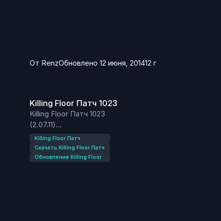
От
Renz
Обновлено
12 июня, 2014
12 г
Killing Floor Патч 1023
Killing Floor Патч 1023
Killing Floor Патч 1023
(2.07.11)
13 новых достижений.
Killing Floor Патч
Новые цирковые скины монстров
Скачать Killing Floor Патч
Новая карта, отправляющая нас в цирк.
Обновление Killing Floor
Новый скин Мистера Фостера в стиле стимпанк,
его можно будет получить выполнив 10 из 13 новых
достижений.