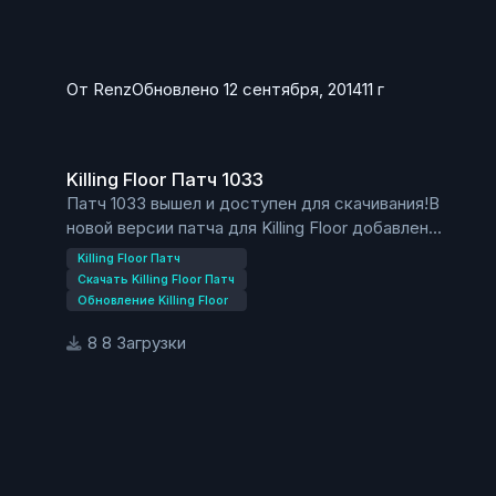
От
Renz
Обновлено
12 сентября, 2014
11 г
Killing Floor Патч 1033
Killing Floor Патч 1033
Патч 1033 вышел и доступен для скачивания!В
новой версии патча для Killing Floor добавлен
женский скин Ash, исправлены многие
Killing Floor Патч
стандартные карты:
Скачать Killing Floor Патч
Исправления в патче 1033:
Обновление Killing Floor
Ash — добавлен женский скин персонажа.
8 Загрузки
Исправлены карты:
KF-Aperture
KF-Crash
KF-Departed
KF-Farm
KF-FilthsCross
KF-Foundry