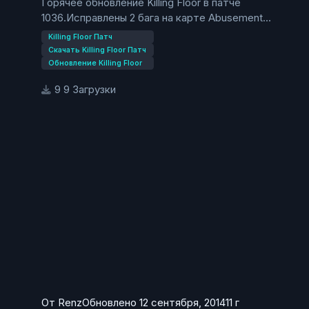
Горячее обновление Killing Floor в патче
1036.Исправлены 2 бага на карте Abusement
Park.Владельцы пираток не спешите
Killing Floor Патч
обновляться.Данное обновление связано с
Скачать Killing Floor Патч
получением достижений на данной карте, в
Обновление Killing Floor
лицензионной версии игры.
9 Загрузки
От
Renz
Обновлено
12 сентября, 2014
11 г