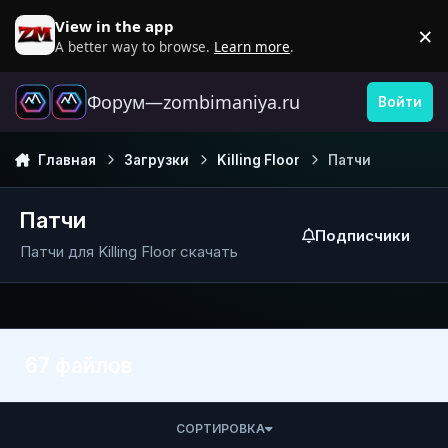
Перейти к содержанию
View in the app
×
D
A better way to browse.
Learn more
.
Форум—zombimaniya.ru
Войти
Главная
Загрузки
Killing Floor
Патчи
Патчи
Подписчики
Патчи для Killing Floor скачать
67 файлов
СОРТИРОВКА