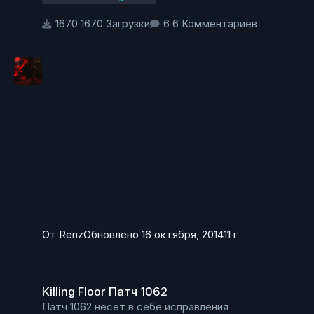
всех обладателей Killing Floor
1670 Загрузки
6 Комментариев
От
Renz
Обновлено
16 октября, 2014
11 г
Killing Floor Патч 1062
Killing Floor Патч 1062
Патч 1062 несет в себе исправления