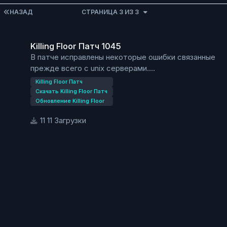
ПЕРВАЯ СТРАНИЦА
НАЗАД
СТРАНИЦА 3 ИЗ 3
Killing Floor Патч 1045
Killing Floor Патч 1045
В патче исправлены некоторые ошибки связанные
прежде всего с unix серверами.
Так же исправлены проблемы с получением
Killing Floor Патч
достижений.
Скачать Killing Floor Патч
Скачать патч можно из нашего файлового
Обновление Killing Floor
хранилища по ссылке ниже.
11 Загрузки