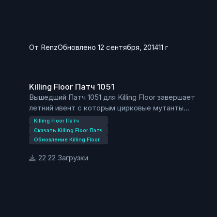
От
Renz
Обновлено
12 сентября, 2014
11 г
Killing Floor Патч 1051
Killing Floor Патч 1051
Вышедший Патч 1051 для Killing Floor завершает
летний ивент с которым цирковые мутанты
меняют место с классическими.
Killing Floor Патч
Скачать Killing Floor Патч
Обновление Killing Floor
22 Загрузки