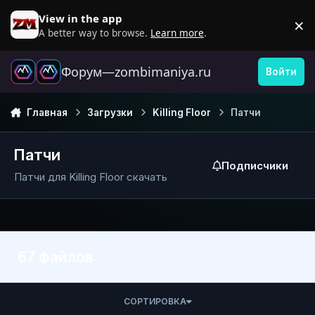
Перейти к содержанию
View in the app
×
D
A better way to browse.
Learn more
.
Форум—zombimaniya.ru
Войти
Главная
Загрузки
Killing Floor
Патчи
Патчи
Подписчики
Патчи для Killing Floor скачать
67 файлов
СОРТИРОВКА