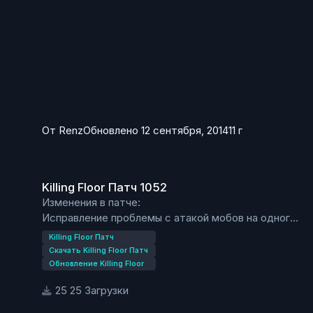
От
Renz
Обновлено
12 сентября, 2014
11 г
Killing Floor Патч 1052
Killing Floor Патч 1052
Изменения в патче:
Исправление проблемы с атакой мобов на одного
игрока.
Killing Floor Патч
Скачать Killing Floor Патч
Обновление Killing Floor
25 Загрузки