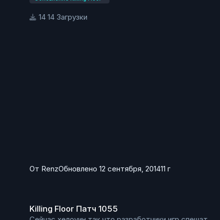
14 Загрузки
От
Renz
Обновлено
12 сентября, 2014
11 г
Killing Floor Патч 1055
Killing Floor Патч 1055
Сейчас хелоуин так что разработчики игр спешат