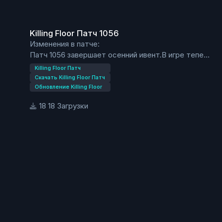
Killing Floor Патч 1056
Killing Floor Патч 1056
Изменения в патче:
Патч 1056 завершает осенний ивент.В игре теперь
стандартные мутанты.Все ачивки из ивента,
Killing Floor Патч
которые были не разблокированы теперь можно
Скачать Killing Floor Патч
разлочить через год.
Обновление Killing Floor
18 Загрузки