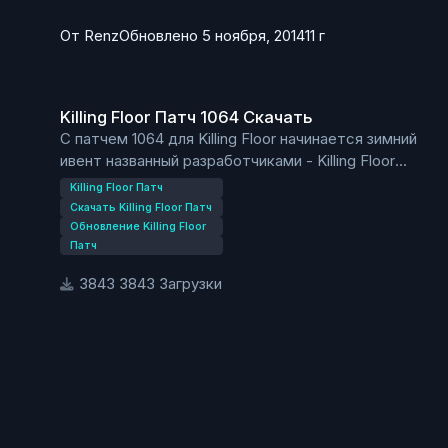
От
Renz
Обновлено
5 ноября, 2014
11 г
Killing Floor Патч 1064 Скачать
Killing Floor Патч 1064 Скачать
С патчем 1064 для Killing Floor начинается зимний
ивент названный разработчиками - Killing Floor
Twisted Christmas Thrill Chill 2014.
Killing Floor Патч
Новая карта
Скачать Killing Floor Патч
В патче присутствует новая карта - KF-ThrillChill
Обновление Killing Floor
Патч
Любые ивентовые монстры могут быть
задействованы в игре
3843 Загрузки
Владельцы серверов могут добавить мобов в
игру через параметр в Killingfloor.ini
Чтобы добавить ивентовых мобов найдите
секцию [KFmod.KFGameType] в Killingfloor.ini и
добавьте параметр SpecialEventType=.
После знака равно добавьте один из
нижеперечисленных параметров.
ET_None - Standard Specimens