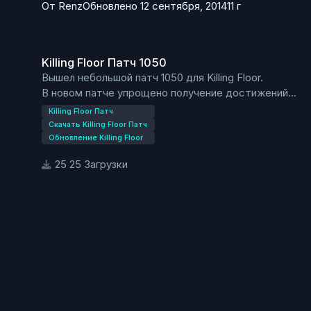
От
Renz
Обновлено
12 сентября, 2014
11 г
Killing Floor Патч 1050
Killing Floor Патч 1050
Вышел небольшой патч 1050 для Killing Floor.
В новом патче упрощено получение достижений
летнего ивента.
Killing Floor Патч
Теперь получить ачивки и разблокировать
Скачать Killing Floor Патч
персонажа Steampunk Mrs. Foster на карте KF-
Обновление Killing Floor
Steamland стало гораздо проще.
25 Загрузки