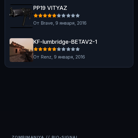
PP19 VITYAZ
PP19 VITYAZ
От
Brave
,
9 января, 2016
KF-lumbridge-BETAV2-1
KF-lumbridge-BETAV2-1
От
Renz
,
9 января, 2016
ZOMBIMANIYA // BIO-SIGNAL