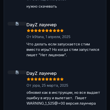
нужно скачевать
DayZ лаунчер
DayZ лаунчер
От
k9tana
,
1 апреля, 2025
Что делать если запускается стим
вместо игры? Но когда стим запустился
пишет "Нет лицензии".
DayZ лаунчер
DayZ лаунчер
От
jopa
,
25 марта, 2025
обновил как в инструкции, но все выдает
ошибку в игру и вылетает. Пишет
WARNING_1_525@=00 версия лаунчера