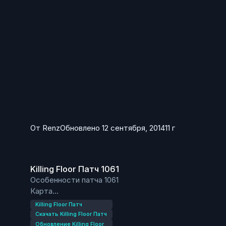
От
Renz
Обновлено
12 сентября, 2014
11 г
Killing Floor Патч 1061
Killing Floor Патч 1061
Особенности патча 1061
Карта
Новая карта - Clandestine
Killing Floor Патч
Мод
Скачать Killing Floor Патч
Стим Мод - Кукловод - доступен бесплатно для
Обновление Killing Floor