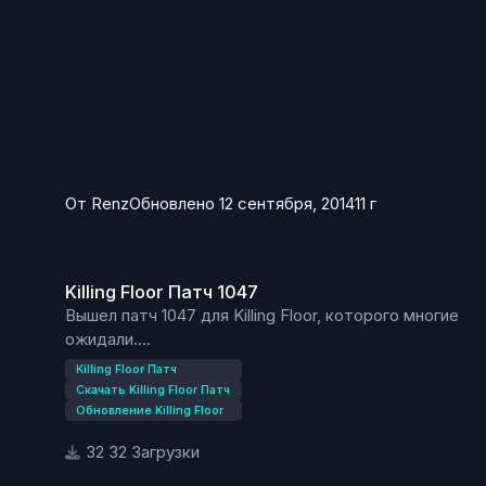
От
Renz
Обновлено
12 сентября, 2014
11 г
Killing Floor Патч 1047
Killing Floor Патч 1047
Вышел патч 1047 для Killing Floor, которого многие
ожидали.
Игрокам может понравится 2 персонажа DLC —
Killing Floor Патч
BANZAI из мода Rising Storm для Red Orchestra 2.
Скачать Killing Floor Патч
В патче находятся исправления получения
Обновление Killing Floor
достижений и мелкие исправления.
32 Загрузки
Исправлены получения достижений на картах:
Bedlam — Ад на земле