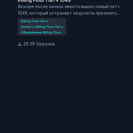
Killing Floor Патч 1049
Вскоре после начала эвента вышло новый патч
1049, который устраняет недочеты прежнего
патча.
Killing Floor Патч
Размер патча в архиве всего 3.3 мб.
Скачать Killing Floor Патч
Качаем патч 1049 из нашего файлового хранилища.
Обновление Killing Floor
Незабывайте, что патчи нужно устанавливать в
29 Загрузки
порядке возростания.