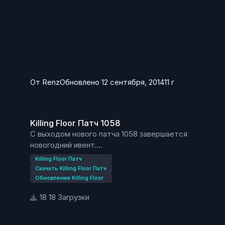
дополнение к оригинальной версии, полученной
вами вместе с предзаказом игры The Ball. А если
до сих пор у вас нет ее, быстрее переходите на
страничку магазина игры The Ball
От
Renz
Обновлено
12 сентября, 2014
11 г
Killing Floor Патч 1058
Killing Floor Патч 1058
С выходом нового патча 1058 завершается
новогодний ивент.
Монстры в игре теперь стандартные.
Killing Floor Патч
Скачать Killing Floor Патч
Обновление Killing Floor
18 Загрузки