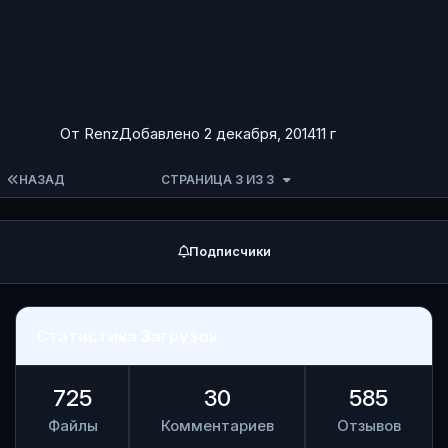
ET_SummerSideshow - Summer Specimens
ET_HillbillyHorror - Halloween Specimens
ET_TwistedChristmas - Christmas Specimens
От
Renz
Добавлено
2 декабря, 2014
11 г
ПЕРВАЯ СТРАНИЦА
НАЗАД
СТРАНИЦА 3 ИЗ 3
Подписчики
Статистика Загрузок
725
30
585
Файлы
Комментариев
Отзывов