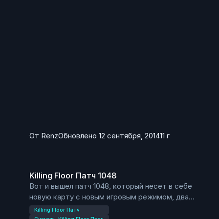
Biotics Lab — Тяжелый, Самоубийственный, Ад на
земле.
Farm — Тяжелый, Самоубийственный, Ад на
земле.
Foundry — Ад на земле.
Manor — Тяжелый, Самоубийственный, Ад на
земле.
Office — Тяжелый, Самоубийственный, Ад на
земле.
WestLondon — Тяжелый, Самоубийственный, Ад
на земле.
Wyre — Ад на земле.
От
Renz
Обновлено
12 сентября, 2014
11 г
Killing Floor Патч 1048
Killing Floor Патч 1048
Вот и вышел патч 1048, который несет в себе
новую карту с новым игровым режимом, два
персонажа и два новых DLC.
Killing Floor Патч
Патч 1048 можно скачать из нашего файлового