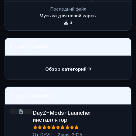
Последний файл
Музыка для новой карты
3
Подкатегории
Обзор категорий
Отзывы к файлу
DayZ+Mods+Launcher инсталлятор
DayZ+Mods+Launcher
инсталлятор
От
DEVIL_
,
2 мая, 2025