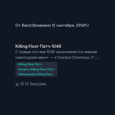
От
Renz
Обновлено
12 сентября, 2014
11 г
Killing Floor Патч 1046
Killing Floor Патч 1046
С новым патчем 1046 заканчивается зимний
новогодний ивент — «Twisted Christmas 3″.
Отличие нового патча в том, что Рождественские
Killing Floor Патч
мобы заменены на старых.
Скачать Killing Floor Патч
Обновление Killing Floor
13 Загрузки