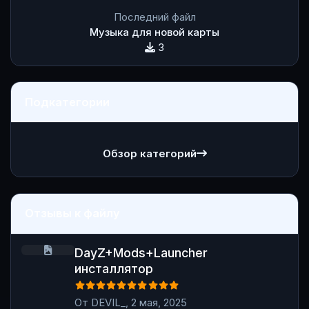
Последний файл
Музыка для новой карты
3
Подкатегории
Обзор категорий
Отзывы к файлу
DayZ+Mods+Launcher инсталлятор
DayZ+Mods+Launcher
инсталлятор
От
DEVIL_
,
2 мая, 2025