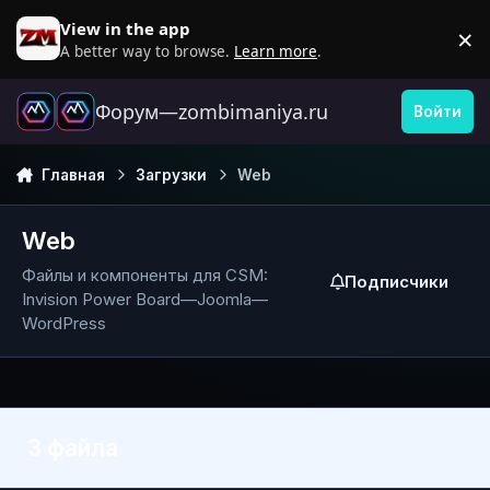
Перейти к содержанию
View in the app
×
D
A better way to browse.
Learn more
.
Форум—zombimaniya.ru
Войти
Главная
Загрузки
Web
Web
Файлы и компоненты для CSM:
Подписчики
Invision Power Board—Joomla—
WordPress
3 файла