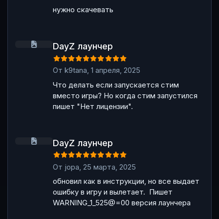
нужно скачевать
DayZ лаунчер
DayZ лаунчер
От
k9tana
,
1 апреля, 2025
Что делать если запускается стим
вместо игры? Но когда стим запустился
пишет "Нет лицензии".
DayZ лаунчер
DayZ лаунчер
От
jopa
,
25 марта, 2025
обновил как в инструкции, но все выдает
ошибку в игру и вылетает. Пишет
WARNING_1_525@=00 версия лаунчера