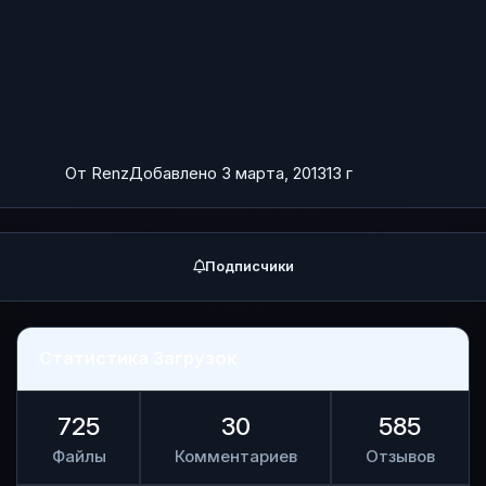
находится файл index.php, который перемещаем в
поддиректорию.
От
Renz
Добавлено
3 марта, 2013
13 г
Подписчики
Статистика Загрузок
725
30
585
Файлы
Комментариев
Отзывов