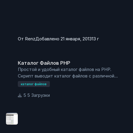
От
Renz
Добавлено
21 января, 2013
13 г
Каталог Файлов PHP
Каталог Файлов PHP
Простой и удобный каталог файлов на PHP.
Скрипт выводит каталог файлов с различной
сортировкой.
каталог файлов
5 Загрузки
Установка
Распаковать архив.
Файл index.php переместить в директорию из
которой нужно выводить каталог файлов.
Для показа суб-директорий, в папке subdir