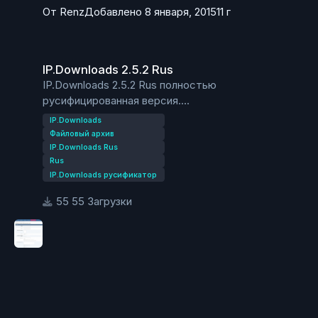
От
Renz
Добавлено
8 января, 2015
11 г
IP.Downloads 2.5.2 Rus
IP.Downloads 2.5.2 Rus
IP.Downloads 2.5.2 Rus полностью
русифицированная версия.
Эта версия установлена на этом форуме.
IP.Downloads
Файловый архив
IP.Downloads Rus
Rus
IP.Downloads русификатор
55 Загрузки