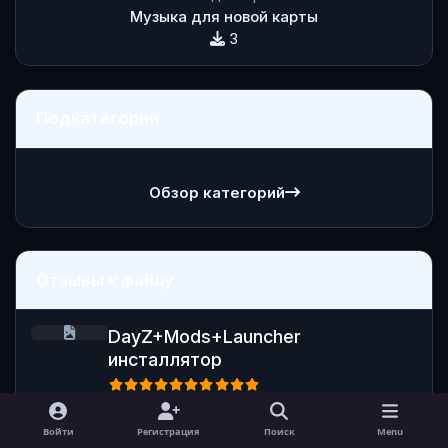
Музыка для новой карты
3
Подкатегории
Обзор категорий
Отзывы к файлу
DayZ+Mods+Launcher инсталлятор
DayZ+Mods+Launcher
инсталлятор
От
DEVIL_
,
2 мая, 2025
Войти
Регистрация
Поиск
Menu
нужно скачевать