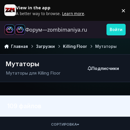
Перейти к содержанию
View in the app
×
D
A better way to browse.
Learn more
.
Форум—zombimaniya.ru
Войти
Главная
Загрузки
Killing Floor
Мутаторы
Мутаторы
Подписчики
Мутаторы для Killing Floor
109 файлов
СОРТИРОВКА