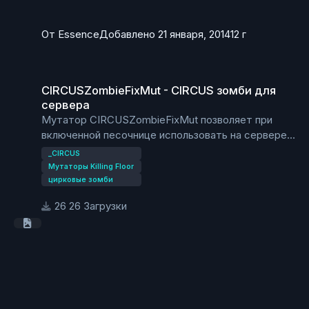
От
Essence
Добавлено
21 января, 2014
12 г
CIRCUSZombieFixMut - CIRCUS зомби для сервера
CIRCUSZombieFixMut - CIRCUS зомби для
сервера
Мутатор CIRCUSZombieFixMut позволяет при
включенной песочнице использовать на сервере
цирковых мобов.
_CIRCUS
Мутаторы Killing Floor
цирковые зомби
26 Загрузки