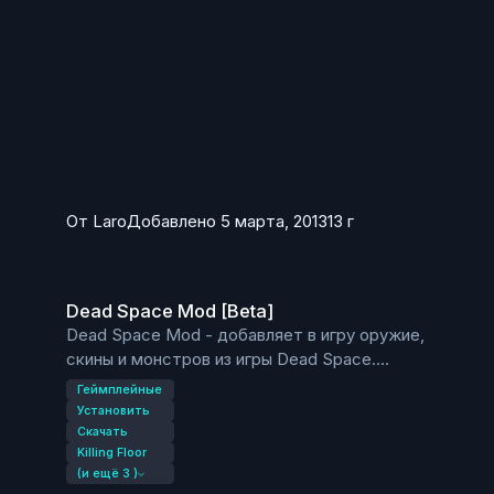
WeaponForSale=KFMod.BullpupPickup <<< Буллпап
WeaponForSale=KFMod.AK47Pickup <<<
Калашников
WeaponForSale=KFMod.SCARMK17Pickup <<<
СКАР
WeaponForSale=KFMod.MachetePickup <<<
Мачете
WeaponForSale=KFMod.AxePickup <<< Топор
WeaponForSale=KFMod.ChainsawPickup <<<
От
Laro
Добавлено
5 марта, 2013
13 г
Бензопила
WeaponForSale=KFMod.KatanaPickup <<< Катана
Dead Space Mod [Beta]
и т.д.
Dead Space Mod [Beta]
Dead Space Mod - добавляет в игру оружие,
скины и монстров из игры Dead Space.
Геймплейные
сервер:
Установить
HMDeadSpaceMut.DeadSpaceKFGameType
Скачать
Killing Floor
одиночная игра(песочница):
(и ещё 3 )
KF-BioticsLab?