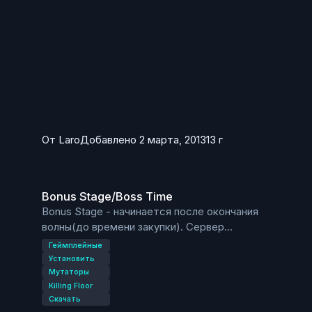
От
Laro
Добавлено
2 марта, 2013
13 г
Bonus Stage/Boss Time
Bonus Stage/Boss Time
Bonus Stage - начинается после окончания
волны(до времени закупки). Сервер
устанавливает GodMode и 500 ед. здоровья всем
Геймплейные
игрокам. Лучшие игроки получают деньги.
Установить
Мутаторы
Killing Floor
Boss Time - Босс появляется после окончания
Скачать
волны(до времени закупки). Вы можете сделать