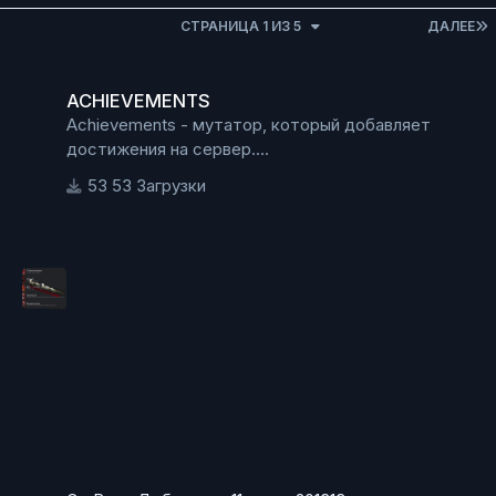
СТРАНИЦА 1 ИЗ 5
ДАЛЕЕ
ACHIEVEMENTS
ACHIEVEMENTS
Achievements - мутатор, который добавляет
достижения на сервер.
53 Загрузки
Код что бы подключить мутатор:
ServerAchievements.Samutator