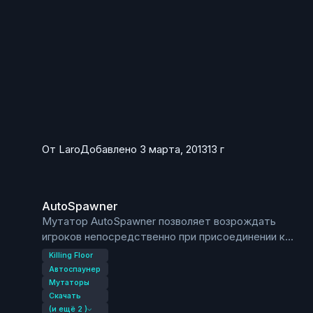
От
Laro
Добавлено
3 марта, 2013
13 г
AutoSpawner
AutoSpawner
Мутатор AutoSpawner позволяет возрождать
игроков непосредственно при присоединении к
игре.
Killing Floor
Напомню, что без мутатора AutoSpawner, игрок
Автоспаунер
присоединяется и попадает в лобби, где и
Мутаторы
Скачать
находится до конца волны.С
(и ещё 2 )