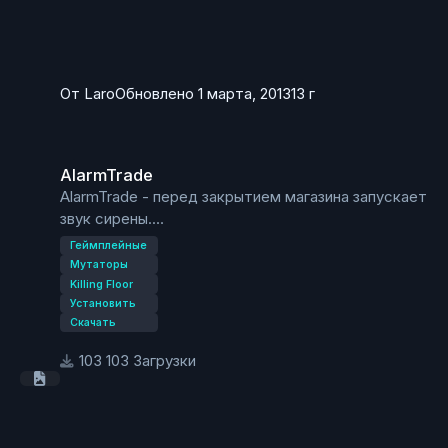
AllowAFK=ник (игрока, которого AFKMut не
убирает. строчка может повторяться)
Мутатор добавляем строчкой:
AFKMut.AFKMut
От
Laro
Обновлено
1 марта, 2013
13 г
AlarmTrade
AlarmTrade
AlarmTrade - перед закрытием магазина запускает
звук сирены.
Геймплейные
Мутаторы
Killing Floor
Установить
Скачать
103 Загрузки