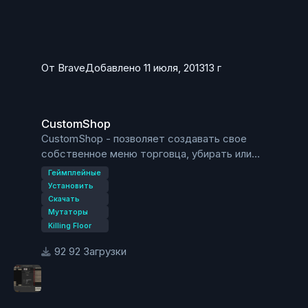
От
Brave
Добавлено
11 июля, 2013
13 г
CustomShop
CustomShop
CustomShop - позволяет создавать свое
собственное меню торговца, убирать или
добавлять оружие.
Геймплейные
Ini:
Установить
Скачать
Мутаторы
WeaponForSale=KFMod.SinglePickup <<< 9ММ
Killing Floor
WeaponForSale=KFMod.DualiesPickup <<< 2Х9мм
WeaponForSale=KFMod.DualDeaglePickup <<<
92 Загрузки
2ХМагнум
WeaponForSale=KFMod.WinchesterPickup <<<
Винтовка
WeaponForSale=KFMod.M14EBRPickup <<< М14