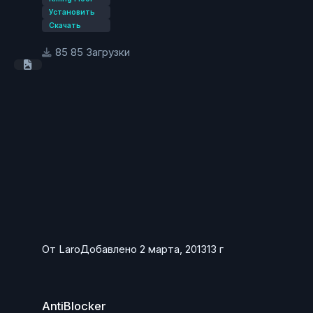
Установить
Скачать
85 Загрузки
От
Laro
Добавлено
2 марта, 2013
13 г
AntiBlocker
AntiBlocker