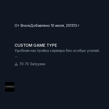
От
Brave
Добавлено
10 июля, 2013
13 г
CUSTOM GAME TYPE
CUSTOM GAME TYPE
Удобная настройка сервера без особых усилий.
Вписываем в Bat файл , а именно в запускной
70 Загрузки
файл сервера:
CustomGameType.MutCustomGameType