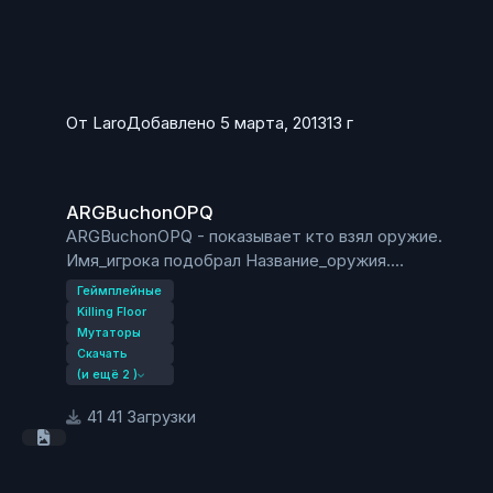
От
Laro
Добавлено
5 марта, 2013
13 г
ARGBuchonOPQ
ARGBuchonOPQ
ARGBuchonOPQ - показывает кто взял оружие.
Имя_игрока подобрал Название_оружия.
http://youtu.be/DENxc5WGW3E
Геймплейные
Killing Floor
Мутаторы
Скачать
(и ещё 2 )
41 Загрузки