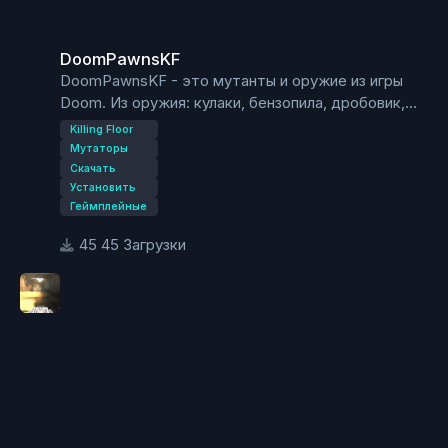
DoomPawnsKF
DoomPawnsKF
DoomPawnsKF - это мутанты и оружие из игры
Doom. Из оружия: кулаки, бензопила, дробовик,
ракетница, плазмомет и BFG9000. Оружие
Killing Floor
выпадает и мобов или покупается у торговца.
Мутаторы
Скачать
Установить
Геймплейные
45 Загрузки