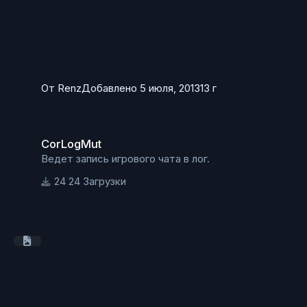
От
Renz
Добавлено
5 июля, 2013
13 г
CorLogMut
CorLogMut
Ведет запись игрового чата в лог.
24 Загрузки