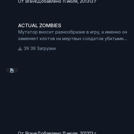
От
Brave
Добавлено
11 июля, 2013
13 г
ACTUAL ZOMBIES
ACTUAL ZOMBIES
Мутатор вносит разнообразие в игру, а именно он
заменяет клотов на мертвых солдатов убитыми
мобами.
39 Загрузки
От
Brave
Добавлено
11 июля, 2013
13 г