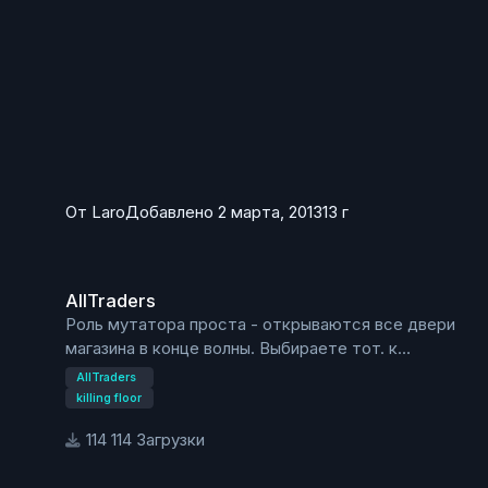
От
Laro
Добавлено
2 марта, 2013
13 г
AllTraders
AllTraders
Роль мутатора проста - открываются все двери
магазина в конце волны. Выбираете тот. к
которому вам ближе.
AllTraders
killing floor
114 Загрузки