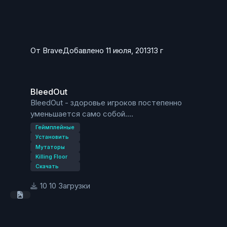
От
Brave
Добавлено
11 июля, 2013
13 г
BleedOut
BleedOut
BleedOut - здоровье игроков постепенно
уменьшается само собой.
http://youtu.be/cQ3EoCBbQvs
Геймплейные
Установить
Мутаторы
Killing Floor
Скачать
10 Загрузки