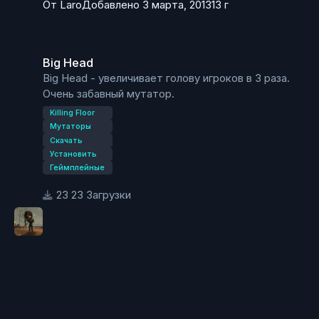
От
Laro
Добавлено
3 марта, 2013
13 г
Big Head
Big Head
Big Head - увеличивает голову игроков в 3 раза.
Очень забавный мутатор.
Killing Floor
Мутаторы
Скачать
Установить
Геймплейные
23 Загрузки