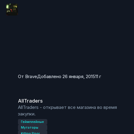
От
Brave
Добавлено
26 января, 2015
11 г
AllTraders
AllTraders
AllTraders - открывает все магазина во время
закупки.
Геймплейные
Мутаторы
Killing Floor