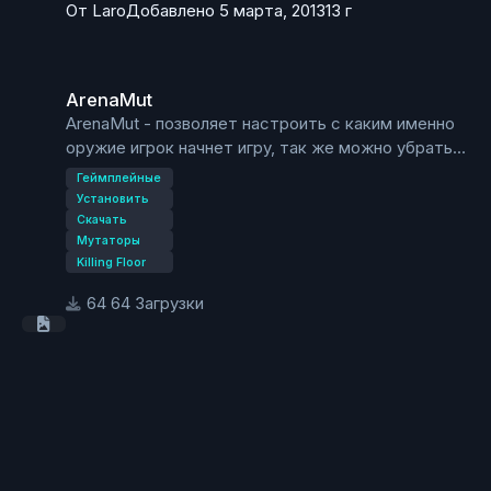
От
Laro
Добавлено
5 марта, 2013
13 г
ArenaMut
ArenaMut
ArenaMut - позволяет настроить с каким именно
оружие игрок начнет игру, так же можно убрать
стандартное оружие и предметы (шприц, сварка,
Геймплейные
нож, 9мм). Игроки не смогут купить или
Установить
переносить любое другое оружие, кроме
Скачать
Мутаторы
настроенного в мутаторе.
Killing Floor
64 Загрузки