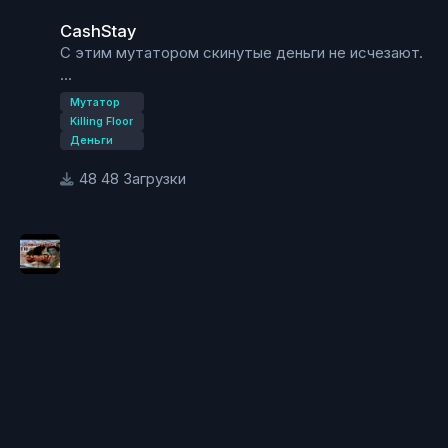
Min bot Vet Level - Минимальный уровень прокачки
CashStay
ботов
С этим мутатором скинутые деньги не исчезают.
Number Bots - Кол-во ботов
Код мутатора:
Мутатор
CashStayMut.CashStayMut
Killing Floor
Деньги
48 Загрузки