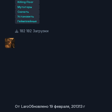
Killing Floor
?Mutator=Doom3KFBeta4.Doom3Mutator in URL
Мутаторы
Для ini:
Скачать
Установить
[Doom3KFBeta4.Doom3Mutator]
Геймплейные
182 Загрузки
От
Laro
Обновлено
19 февраля, 2013
13 г