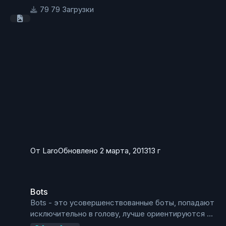
любого моба боссом.
79 Загрузки
От
Laro
Обновлено
2 марта, 2013
13 г
Bots
Bots
Bots - это усовершенствованные боты, попадают
исключительно в голову, лучше ориентируются и
"соображают". Возможна установка уровня