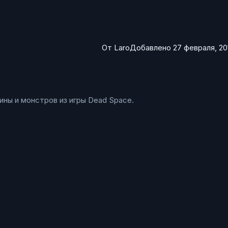
От
Laro
Добавлено
27 февраля, 20
ины и монстров из игры Dead Space.
paceKFGameType