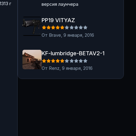
13
13 г
версия лаунчера
PP19 VITYAZ
PP19 VITYAZ
От
Brave
,
9 января, 2016
KF-lumbridge-BETAV2-1
KF-lumbridge-BETAV2-1
От
Renz
,
9 января, 2016