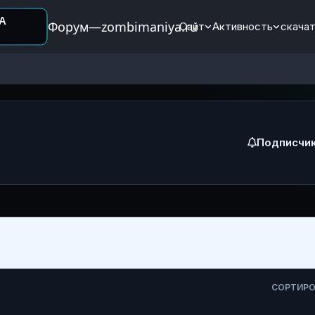
Форум—zombimaniya.ru
Сайт
Активность
скачат
Подписчи
СОРТИР