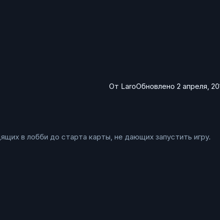
От
Laro
Обновлено
2 апреля, 20
дящих в лобби до старта карты, не дающих запустить игру.
стемой
стемой
ыводит в консоль сервера доп. инфо)