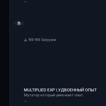
Добавить код в Killing floor. ini:
ServerActors=KFMaxPlayers.KFMaxPlayers
В фале KFMaxPlayers.ini изменяем количество 
ForcedMaxPlayers=20
169 Загрузки
MULTIPLIED EXP \ УДВОЕННЫЙ ОПЫТ
MULTIPLIED EXP \ УДВОЕННЫЙ ОПЫТ
Мутатор который умножает опыт.
Код мутатора: