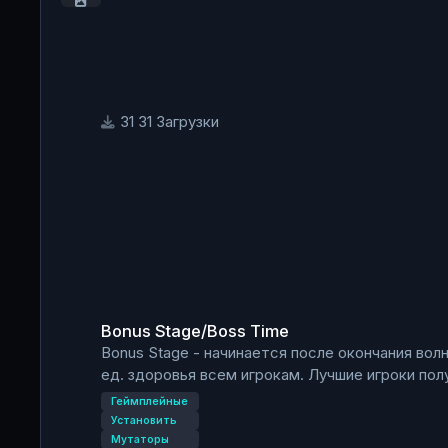
bKickSpectators=true - если true (по умолчани
будут трогаться
AllowAFK=ник (игрока, которого AFKMut не уб
Мутатор добавляем строчкой:
AFKMut.AFKMut
31 Загрузки
Bonus Stage/Boss Time
Bonus Stage/Boss Time
Bonus Stage - начинается после окончания во
ед. здоровья всем игрокам. Лучшие игроки пол
Геймплейные
Boss Time - Босс появляется после окончания
Установить
боссом.
Мутаторы