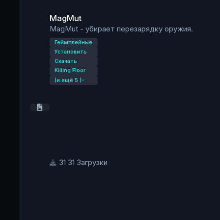
MagMut
MagMut - убирает перезарядку оружия.
Геймплейные
Установить
Скачать
Killing Floor
(и ещё 5 )
31 Загрузки