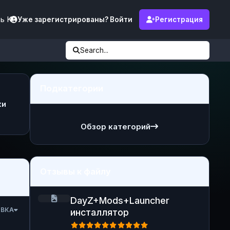
ь KF
Уже зарегистрированы? Войти
Регистрация
Search...
Подкатегории
ки
Обзор категорий
Отзывы к файлу
DayZ+Mods+Launcher инсталлятор
DayZ+Mods+Launcher
ОВКА
инсталлятор