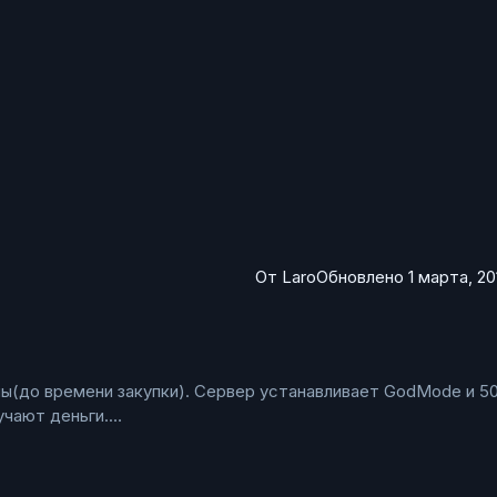
ю) - АФК спектры будут выкидываться, если false - спектрато
ирает. строчка может повторяться)
От
Laro
Обновлено
1 марта, 20
лны(до времени закупки). Сервер устанавливает GodMode и 5
учают деньги.
 волны(до времени закупки). Вы можете сделать любого моб