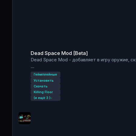
Dead Space Mod [Beta]
Dead Space Mod [Beta]
Dead Space Mod - добавляет в игру оружие, ск
сервер:
Геймплейные
HMDeadSpaceMut.DeadSpaceKFGameType
Установить
одиночная игра(песочница):
Скачать
Killing Floor
KF-BioticsLab?game=HMDeadSpaceMut.DeadS
(и ещё 3 )