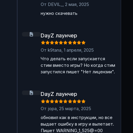
От
DEVIL_
,
2 мая, 2025
нужно скачевать
DayZ лаунчер
DayZ лаунчер
От
k9tana
,
1 апреля, 2025
Что делать если запускается
стим вместо игры? Но когда стим
запустился пишет "Нет лицензии".
DayZ лаунчер
DayZ лаунчер
От
jopa
,
25 марта, 2025
обновил как в инструкции, но все
выдает ошибку в игру и вылетает.
Пишет WARNING_1_525@=00