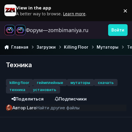
Перейти к содержанию
View in the app
×
D
A better way to browse.
Learn more
.
Форум—zombimaniya.ru
Войти
Главная
Загрузки
Killing Floor
Мутаторы
Те
Техника
killing floor
геймплейные
мутаторы
скачать
техника
установить
Поделиться
Подписчики
Автор
Laro
Найти другие файлы