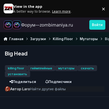
Перейти к содержанию
View in the app
×
D
A better way to browse.
Learn more
.
Форум—zombimaniya.ru
Войти
Главная
Загрузки
Killing Floor
Мутаторы
Bi
Big Head
killing floor
геймплейные
мутаторы
скачать
установить
Поделиться
Подписчики
Автор
Laro
Найти другие файлы