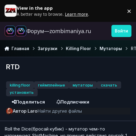
Перейти к содержанию
View in the app
×
D
A better way to browse.
Learn more
.
Форум—zombimaniya.ru
Войти
Главная
Загрузки
Killing Floor
Мутаторы
R
RTD
killing floor
геймплейные
мутаторы
скачать
установить
Поделиться
Подписчики
Автор
Laro
Найти другие файлы
Roll the Dice(бросай кубик) - мутатор чем-то
напоминает
SlotMachine, но принцип действия другой: 1