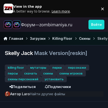
Перейти к содержанию
View in the app
×
D
A better way to browse.
Learn more
.
Форум—zombimaniya.ru
Войти
Главная
Загрузки
Killing Floor
Скины
Skelly
Skelly Jack
Mask Version[reskin]
killing floor
мутаторы
перки
персонажи
персы
скачать
скины
скины игроков
скины персонажей
установить
Поделиться
Подписчики
Автор
Laro
Найти другие файлы