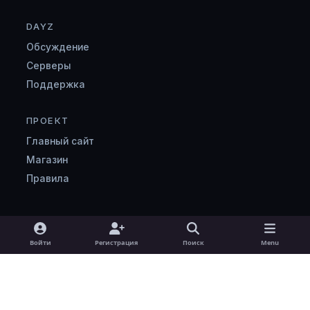
DAYZ
Обсуждение
Серверы
Поддержка
ПРОЕКТ
Главный сайт
Магазин
Правила
Light Mode
Dark Mode
System Preference
v
Войти
Регистрация
Поиск
Menu
k
Язык
Cookie-файлы
zombimaniya.ru
Powered by
Invision Community