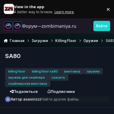
Перейти к содержанию
View in the app
×
D
A better way to browse.
Learn more
.
Форум—zombimaniya.ru
Войти
Главная
Загрузки
Killing Floor
Оружие
SA8
SA80
killing floor
killing floor sa80
винтовка
оружие
оружие для снайпера
скачать
снайперская винтовка
Поделиться
Подписчики
Автор
asasinzzz
Найти другие файлы