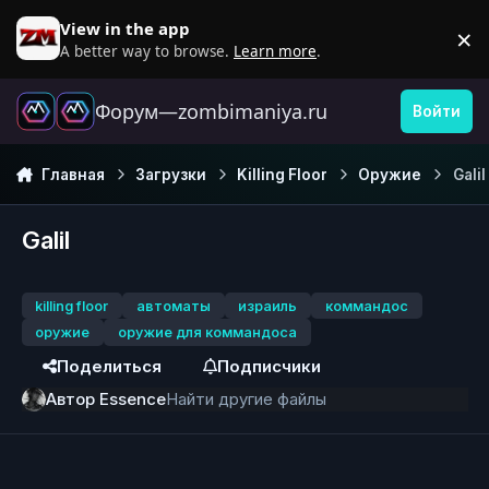
Перейти к содержанию
View in the app
×
D
A better way to browse.
Learn more
.
Форум—zombimaniya.ru
Войти
Главная
Загрузки
Killing Floor
Оружие
Galil
Galil
killing floor
автоматы
израиль
коммандос
оружие
оружие для коммандоса
Поделиться
Подписчики
Автор
Essence
Найти другие файлы