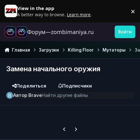
Перейти к содержанию
View in the app
×
D
A better way to browse.
Learn more
.
Форум—zombimaniya.ru
Войти
Главная
Загрузки
Killing Floor
Мутаторы
За
Замена начального оружия
Поделиться
Подписчики
Автор
Brave
Найти другие файлы
Previous carousel slide
Next carousel slide