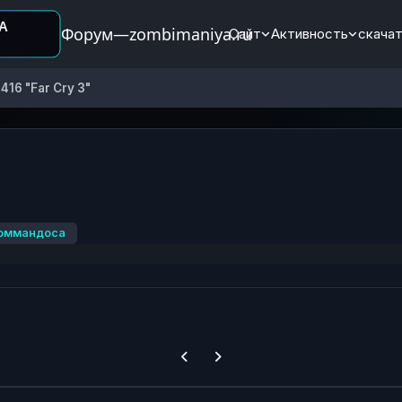
Форум—zombimaniya.ru
Сайт
Активность
скачат
416 "Far Cry 3"
коммандоса
Previous carousel slide
Next carousel slide