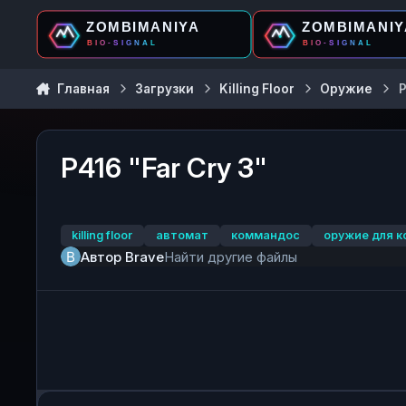
Перейти к содержанию
Главная
Загрузки
Killing Floor
Оружие
P
P416 "Far Cry 3"
killing floor
автомат
коммандос
оружие для 
Автор
Brave
Найти другие файлы