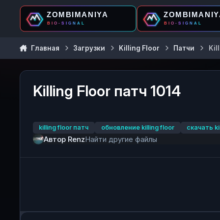
Перейти к содержанию
Главная
Загрузки
Killing Floor
Патчи
Kil
Killing Floor патч 1014
killing floor патч
обновление killing floor
скачать kil
Автор
Renz
Найти другие файлы