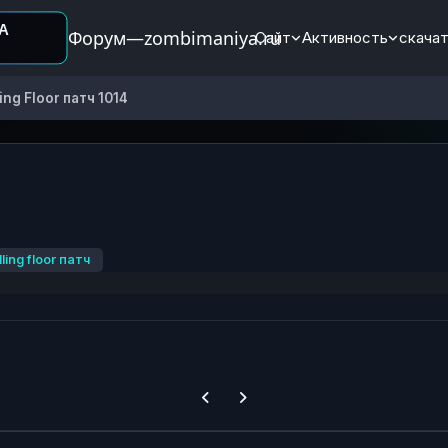
Форум—zombimaniya.ru
Сайт
Активность
скачат
ling Floor патч 1014
ling floor патч
Previous carousel slide
Next carousel slide