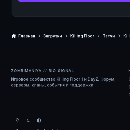
Главная
Загрузки
Killing Floor
Патчи
Kil
ZOMBIMANIYA // BIO-SIGNAL
Игровое сообщество Killing Floor 1 и DayZ. Форум,
серверы, кланы, события и поддержка.
Light Mode
Dark Mode
System Preference