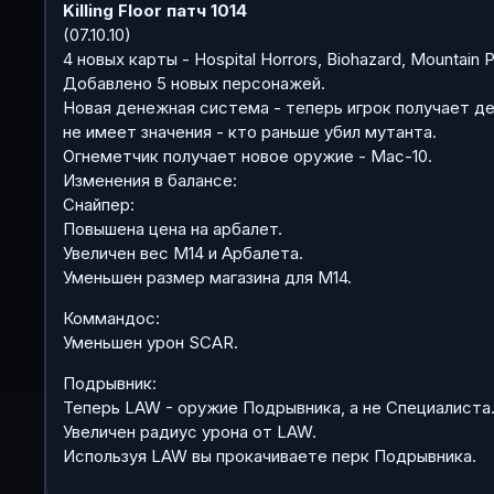
Killing Floor патч 1014
(07.10.10)
4 новых карты - Hospital Horrors, Biohazard, Mountain P
Добавлено 5 новых персонажей.
Новая денежная система - теперь игрок получает ден
не имеет значения - кто раньше убил мутанта.
Огнеметчик получает новое оружие - Mac-10.
Изменения в балансе:
Снайпер:
Повышена цена на арбалет.
Увеличен вес M14 и Арбалета.
Уменьшен размер магазина для M14.
Коммандос:
Уменьшен урон SCAR.
Подрывник:
Теперь LAW - оружие Подрывника, а не Специалиста
Увеличен радиус урона от LAW.
Используя LAW вы прокачиваете перк Подрывника.