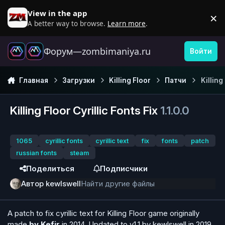
Перейти к содержанию
View in the app
×
D
A better way to browse.
Learn more
.
Форум—zombimaniya.ru
Войти
Главная
Загрузки
Killing Floor
Патчи
Killing
Killing Floor Cyrillic Fonts Fix
1.1.0.0
1065
cyrillic fonts
cyrillic text
fix
fonts
patch
russian fonts
steam
Поделиться
Подписчики
Автор
kewlswell
Найти другие файлы
A patch to fix cyrillic text for Killing Floor game originally
made
by Kefir
in 2014. Updated to v1.1 by kewlswell in 2019.