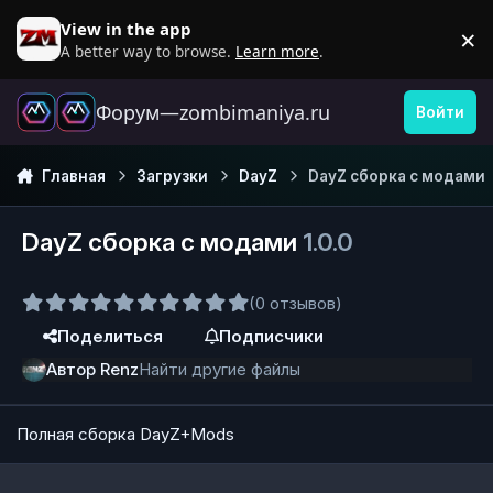
Перейти к содержанию
View in the app
×
D
A better way to browse.
Learn more
.
Форум—zombimaniya.ru
Войти
Главная
Загрузки
DayZ
DayZ сборка с модами
DayZ сборка с модами
1.0.0
(0 отзывов)
Поделиться
Подписчики
Автор
Renz
Найти другие файлы
Полная сборка DayZ+Mods