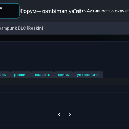
Форум—zombimaniya.ru
Сайт
Активность
скачат
eampunk DLC [Reskin]
рсы
рескин
скачать
скины
установить
Previous carousel slide
Next carousel slide