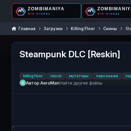
Перейти к содержанию
Главная
Загрузки
Killing Floor
Скины
St
Steampunk DLC [Reskin]
killing floor
rescin
мутаторы
персонажи
пе
Автор
AeroMan
Найти другие файлы