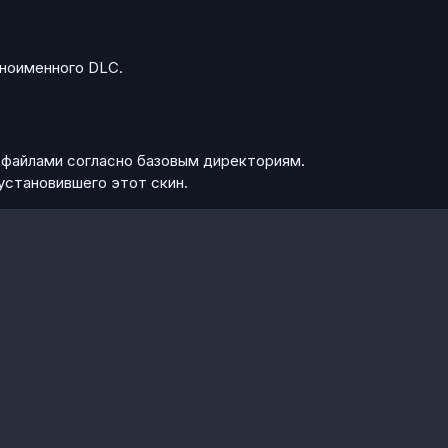
дноименного DLC.
с файлами согласно базовым директориям.
установившего этот скин.