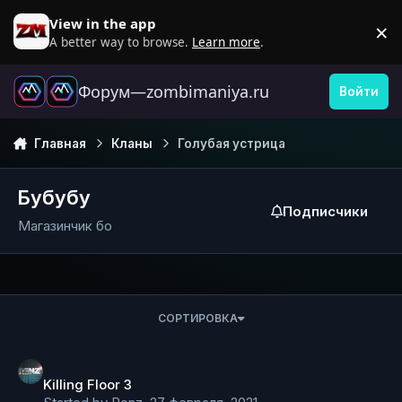
Перейти к содержанию
View in the app
×
D
A better way to browse.
Learn more
.
Форум—zombimaniya.ru
Войти
Главная
Кланы
Голубая устрица
Бубубу
Подписчики
Магазинчик бо
СОРТИРОВКА
Killing Floor 3
Killing Floor 3