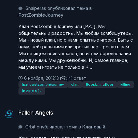
Snaiperas опубликовал тема в
PostZombieJourney
Клан PostZombieJourney или [PZJ]. Мы
общительны и радостны. Мы любим зомбишутеры.
Мы - новый клан, но с нами опытные игроки. Быть с
нами, нейтральными или против нас - решать вам.
Мы не ищем войны кланов, но ищем соревнований
между ними. Мы дружелюбны. И, самое главное,
мы умеем играть не только в K...
6 ноября, 2012
13 г
41 ответ
[pzj]postzombiejourney
clan
floor.killingfloor
killing
(и ещё 5 )
Fallen Аngels
Fallen Аngels
Orbit опубликовал тема в
Клановый