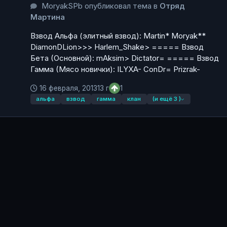
MoryakSPb опубликовал тема в
Отряд
Мартина
Взвод Альфа (элитный взвод): Martin* Moryak**
DiamonDLion>>> Harlem_Shake> ===== Взвод
Бета (Основной): mAksim> Dictator= ===== Взвод
Гамма (Мясо новички): ILYXA- ConDr= Prizrak-
16 февраля, 2013
13 г
1
альфа
взвод
гамма
клан
(и ещё 3 )