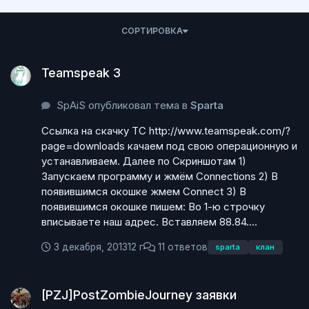
СОРТИРОВКА
Teamspeak 3
Teamspeak 3
SpAiS опубликовал тема в
Sparta
Ссылка на скачку ТС http://www.teamspeak.com/?
page=downloads качаем под свою операционную и
устанавливаем. Далее по Скриншотам 1)
Запускаем программу и жмём Connections 2) В
появившимся окошке жмем Connect 3) В
появившимся окошке пишем: Во 1-ю строчку
вписываете наш адрес. Вставляем 88.84....
3 декабря, 2013
12 г
11 ответов
sparta
клан
[PZJ]PostZombieJourney заявки
[PZJ]PostZombieJourney заявки