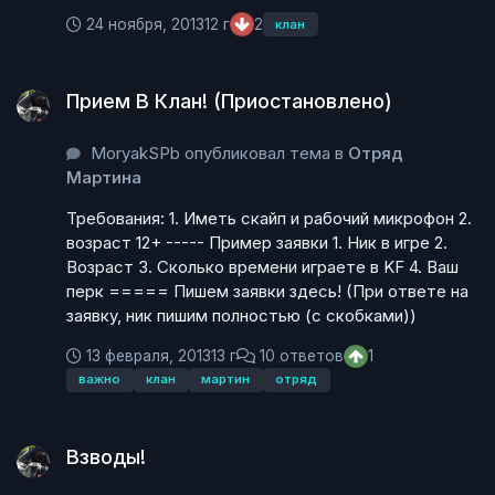
24 ноября, 2013
12 г
2
клан
Прием В Клан! (Приостановлено)
Прием В Клан! (Приостановлено)
MoryakSPb опубликовал тема в
Отряд
Мартина
Требования: 1. Иметь скайп и рабочий микрофон 2.
возраст 12+ ----- Пример заявки 1. Ник в игре 2.
Возраст 3. Сколько времени играете в KF 4. Ваш
перк ===== Пишем заявки здесь! (При ответе на
заявку, ник пишим полностью (с скобками))
13 февраля, 2013
13 г
10 ответов
1
важно
клан
мартин
отряд
Взводы!
Взводы!