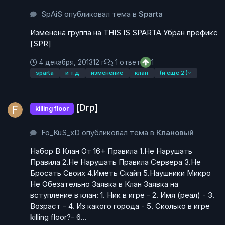
SpAiS опубликовал тема в
Sparta
Изменена группа на THIS IS SPARTA Убран префикс
[SPR]
4 декабря, 2013
12 г
1 ответ
1
sparta
и т.д
изменение
клан
(и ещё 2 )
[Drp]
[Drp]
killing floor
Fo_KuS_xD опубликовал тема в
Клановый
Набор В Клан От 16+ Правила 1.Не Нарушать
Правила 2.Не Нарушать Правила Сервера 3.Не
Бросать Своих 4.Иметь Скайп 5.Наушники Микро
Не Обезательно Заявка в Клан Заявка на
вступление в клан: 1. Ник в игре - 2. Имя (реал) - 3.
Возраст - 4. Из какого города - 5. Сколько в игре
killing floor?- 6...