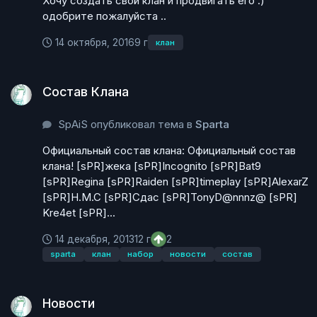
Хочу создать свой клан и продвигать его :)
одобрите пожалуйста ..
14 октября, 2016
9 г
клан
Состав Клана
Состав Клана
SpAiS опубликовал тема в
Sparta
Официальный состав клана: Официальный состав
клана! [sPR]жека [sPR]Incognito [sPR]Bat9
[sPR]Regina [sPR]Raiden [sPR]timeplay [sPR]AlexarZ
[sPR]H.M.C [sPR]Сдас [sPR]TonyD@nnnz@ [sPR]
Kre4et [sPR]...
14 декабря, 2013
12 г
2
sparta
клан
набор
новости
состав
Новости
Новости