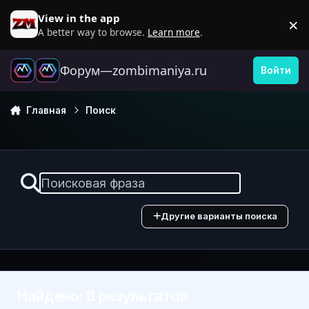
Перейти к содержанию
View in the app
×
D
A better way to browse.
Learn more
.
Форум—zombimaniya.ru
Войти
Главная
Поиск
Другие варианты поиска
Найдено: 8 результатов