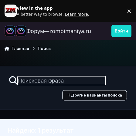
Перейти к содержанию
View in the app
×
D
A better way to browse.
Learn more
.
Форум—zombimaniya.ru
Войти
Главная
Поиск
Другие варианты поиска
Найдено: 1 результат