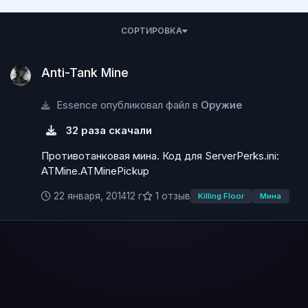
СОРТИРОВКА
Anti-Tank Mine
Anti-Tank Mine
Essence опубликовал файл в
Оружие
32 раза скачали
Противотанковая мина. Код для ServerPerks.ini:
ATMine.ATMinePickup
22 января, 2014
12 г
1 отзыв
Killing Floor
Мина