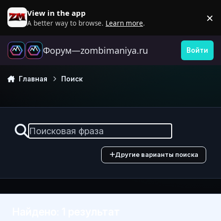
Перейти к содержанию
View in the app
×
D
A better way to browse.
Learn more
.
Форум—zombimaniya.ru
Войти
Главная
Поиск
Другие варианты поиска
Найдено: 1 результат