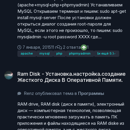
(apache+mysql+php+phpmyadmin) Устанавливаем
MySQL Открываем терминал и пишем: sudo apt-get
install mysql-server После установки должен
открыться диалог создания root-пароля для
MySQL, если этого не произошло, то пишем: sudo
mysqladmin -u root password XXXX где...
7 января, 2015
11 г
2 ответа
1
apache
mysql
php
phpmyadmin
(и ещё 5 )
Ram Disk - Установка.настройка.создание Жесткого Диска 
Ram Disk - Установка.настройка.создание
Жесткого Диска В Оперативной Памяти.
Renz опубликовал тема в
Программы
RAM drive, RAM disk (диск в памяти), электронный
диск — компьютерная технология, позволяющая
практически мгновенно загружать в память ПК
приложения и файлы находящиеся на RAM diskе из
оперативной памяти, а не с жесткого диска.