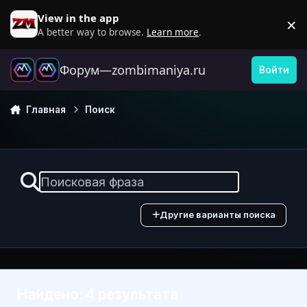
Перейти к содержанию
View in the app
×
D
A better way to browse.
Learn more
.
Форум—zombimaniya.ru
Войти
Главная
Поиск
Другие варианты поиска
Найдено: 4 результата