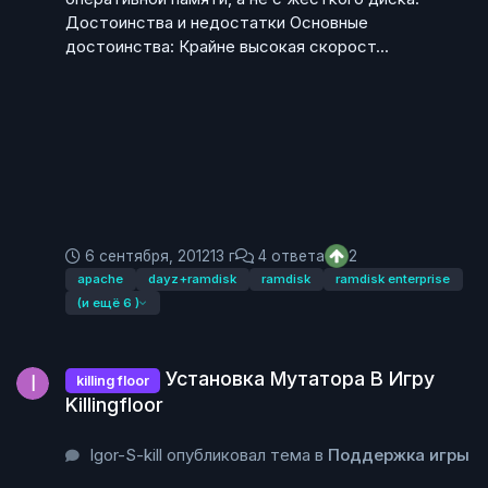
Достоинства и недостатки Основные
достоинства: Крайне высокая скорост...
6 сентября, 2012
13 г
4 ответа
2
apache
dayz+ramdisk
ramdisk
ramdisk enterprise
(и ещё 6 )
Установка Мутатора В Игру Killingfloor
Установка Мутатора В Игру
killing floor
Killingfloor
Igor-S-kill опубликовал тема в
Поддержка игры