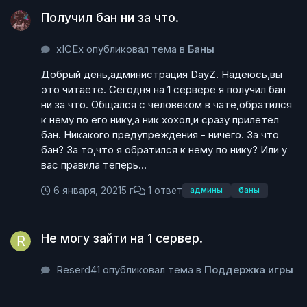
Получил бан ни за что.
Получил бан ни за что.
xICEx опубликовал тема в
Баны
Добрый день,администрация DayZ. Надеюсь,вы
это читаете. Сегодня на 1 сервере я получил бан
ни за что. Общался с человеком в чате,обратился
к нему по его нику,а ник хохол,и сразу прилетел
бан. Никакого предупреждения - ничего. За что
бан? За то,что я обратился к нему по нику? Или у
вас правила теперь...
6 января, 2021
5 г
1 ответ
админы
баны
Не могу зайти на 1 сервер.
Не могу зайти на 1 сервер.
Reserd41 опубликовал тема в
Поддержка игры