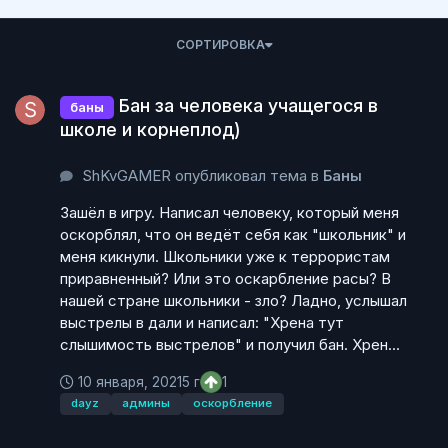
СОРТИРОВКА
Бан за человека учащегося в школе и корнеплод)
Бан за человека учащегося в
баны
школе и корнеплод)
ShKvGAMER опубликовал тема в
Баны
Зашёл в игру. Написал человеку, который меня
оскорблял, что он ведёт себя как "школьник" и
меня кикнули. Школьники уже к террористам
приравненный? Или это оскарбление расы? В
нашей стране школьники - зло? Ладно, услышал
выстрелы в дали и написал: "Хрена тут
слышимость выстрелов" и получил бан. Хрен...
10 января, 2021
5 г
1
dayz
админы
оскорбление