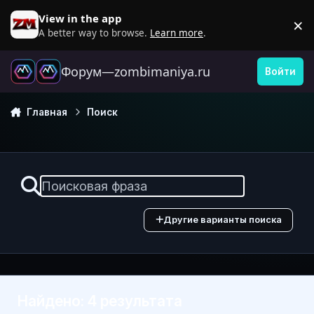
Перейти к содержанию
View in the app
×
D
A better way to browse.
Learn more
.
Форум—zombimaniya.ru
Войти
Главная
Поиск
Другие варианты поиска
Найдено: 4 результата