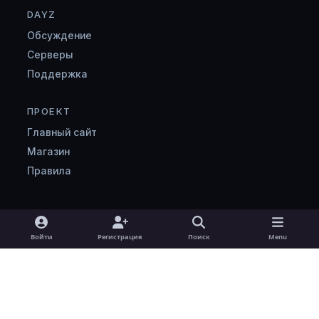
DAYZ
Обсуждение
Серверы
Поддержка
ПРОЕКТ
Главный сайт
Магазин
Правила
Light Mode
Dark Mode
System Preference
v
Войти
Регистрация
Поиск
Menu
k
Язык
Cookie-файлы
zombimaniya.ru
Powered by
Invision Community