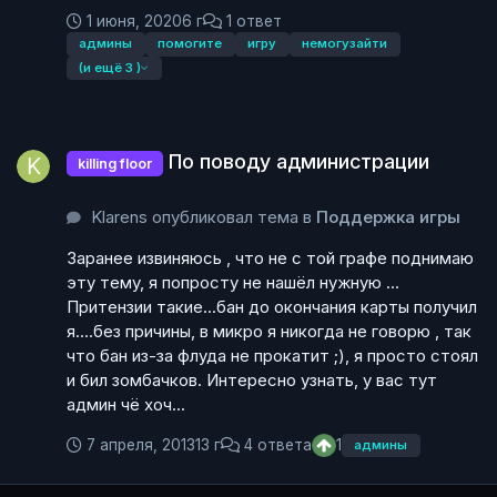
1 июня, 2020
6 г
1 ответ
админы
помогите
игру
немогузайти
(и ещё 3 )
По поводу администрации
По поводу администрации
killing floor
Klarens опубликовал тема в
Поддержка игры
Заранее извиняюсь , что не с той графе поднимаю
эту тему, я попросту не нашёл нужную ...
Притензии такие...бан до окончания карты получил
я....без причины, в микро я никогда не говорю , так
что бан из-за флуда не прокатит ;), я просто стоял
и бил зомбачков. Интересно узнать, у вас тут
админ чё хоч...
7 апреля, 2013
13 г
4 ответа
1
админы