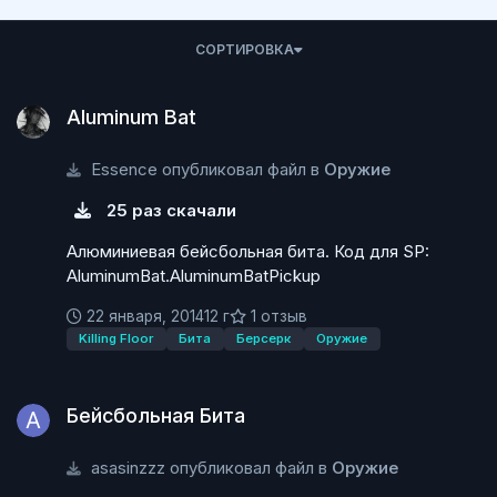
СОРТИРОВКА
Aluminum Bat
Aluminum Bat
Essence опубликовал файл в
Оружие
25 раз скачали
Алюминиевая бейсбольная бита. Код для SP:
AluminumBat.AluminumBatPickup
22 января, 2014
12 г
1 отзыв
Killing Floor
Бита
Берсерк
Оружие
Бейсбольная Бита
Бейсбольная Бита
asasinzzz опубликовал файл в
Оружие