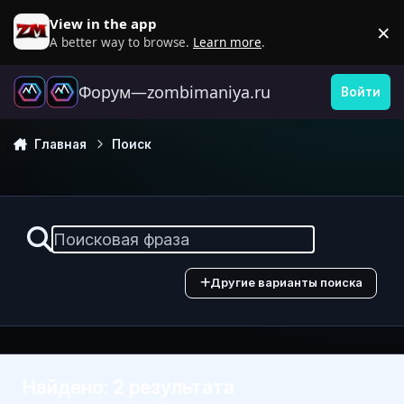
Перейти к содержанию
View in the app
×
D
A better way to browse.
Learn more
.
Форум—zombimaniya.ru
Войти
Главная
Поиск
Другие варианты поиска
Найдено: 2 результата