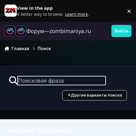
Перейти к содержанию
View in the app
×
D
A better way to browse.
Learn more
.
Форум—zombimaniya.ru
Войти
Главная
Поиск
Другие варианты поиска
Найдено: 1 результат