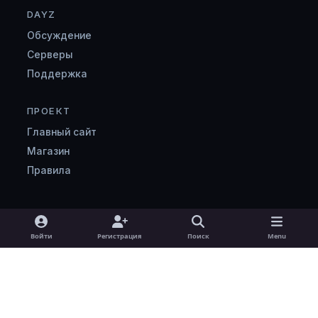
DAYZ
Обсуждение
Серверы
Поддержка
ПРОЕКТ
Главный сайт
Магазин
Правила
Light Mode
Dark Mode
System Preference
v
Войти
Регистрация
Поиск
Menu
k
Язык
Cookie-файлы
zombimaniya.ru
Powered by
Invision Community