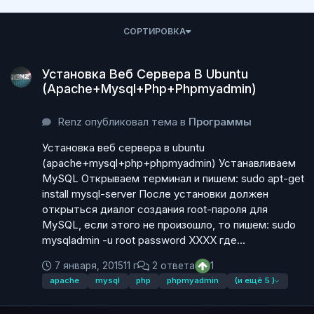
СОРТИРОВКА
Установка Веб Сервера В Ubuntu (Apache+Mysql+Php+Phpmy
Установка Веб Сервера В Ubuntu
(Apache+Mysql+Php+Phpmyadmin)
Renz опубликовал тема в
Программы
Установка веб сервера в ubuntu
(apache+mysql+php+phpmyadmin) Устанавливаем
MySQL Открываем терминал и пишем: sudo apt-get
install mysql-server После установки должен
открыться диалог создания root-пароля для
MySQL, если этого не произошло, то пишем: sudo
mysqladmin -u root password XXXX где...
7 января, 2015
11 г
2 ответа
1
apache
mysql
php
phpmyadmin
(и ещё 5 )