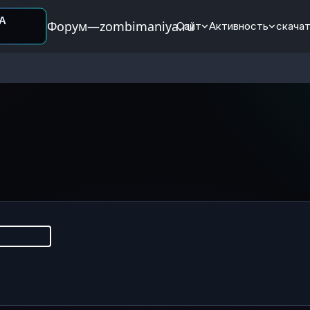
Форум—zombimaniya.ru
Сайт
Активность
скачат