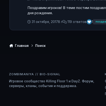
Поздравим игроков! В теме постим поздравле
дня рождения.
31 октября, 2017
8 г
119 ответов
1
поздра
Главная
Поиск
ZOMBIMANIYA // BIO-SIGNAL
Игровое сообщество Killing Floor 1 и DayZ. Форум,
серверы, кланы, события и поддержка.