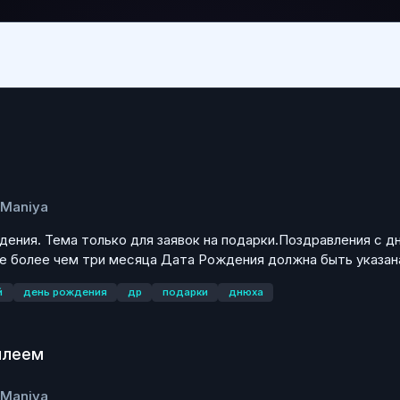
eManiya
дения. Тема только для заявок на подарки.Поздравления с 
 более чем три месяца Дата Рождения должна быть указана
й
день рождения
др
подарки
днюха
илеем
eManiya