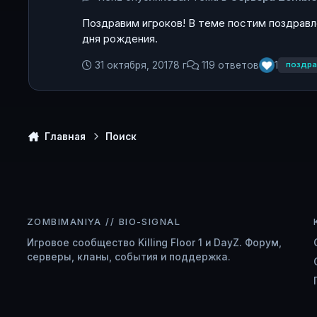
Поздравим игроков! В теме постим поздравле
дня рождения.
31 октября, 2017
8 г
119 ответов
1
поздра
Главная
Поиск
ZOMBIMANIYA // BIO-SIGNAL
Игровое сообщество Killing Floor 1 и DayZ. Форум,
серверы, кланы, события и поддержка.