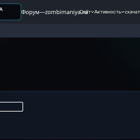
Форум—zombimaniya.ru
Сайт
Активность
скачат