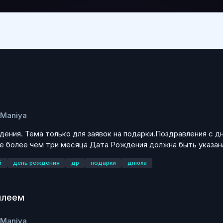
eManiya
дения. Тема только для заявок на подарки.Поздравления с 
 более чем три месяца Дата Рождения должна быть указана
й
день рождения
др
подарки
днюха
илеем
eManiya