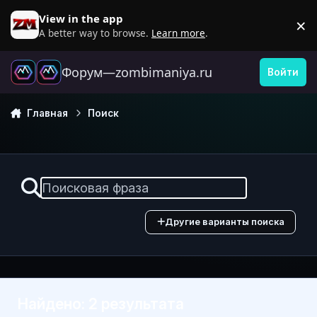
Перейти к содержанию
View in the app
×
D
A better way to browse.
Learn more
.
Форум—zombimaniya.ru
Войти
Главная
Поиск
Другие варианты поиска
Найдено: 2 результата