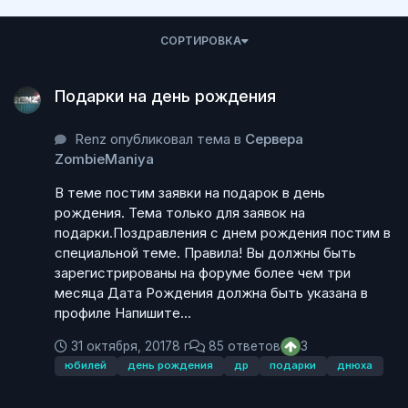
СОРТИРОВКА
Подарки на день рождения
Подарки на день рождения
Renz опубликовал тема в
Сервера
ZombieManiya
В теме постим заявки на подарок в день
рождения. Тема только для заявок на
подарки.Поздравления с днем рождения постим в
специальной теме. Правила! Вы должны быть
зарегистрированы на форуме более чем три
месяца Дата Рождения должна быть указана в
профиле Напишите...
31 октября, 2017
8 г
85 ответов
3
юбилей
день рождения
др
подарки
днюха
Поздравления с днем рождения, юбилеем