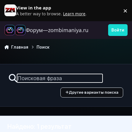
Перейти к содержанию
View in the app
×
D
A better way to browse.
Learn more
.
Форум—zombimaniya.ru
Войти
Главная
Поиск
Другие варианты поиска
Найдено: 1 результат