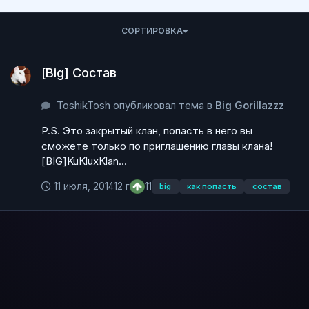
СОРТИРОВКА
[Big] Состав
[Big] Состав
ToshikTosh опубликовал тема в
Big Gorillazzz
P.S. Это закрытый клан, попасть в него вы
сможете только по приглашению главы клана!
[BIG]KuKluxKlan...
11 июля, 2014
12 г
11
big
как попасть
состав