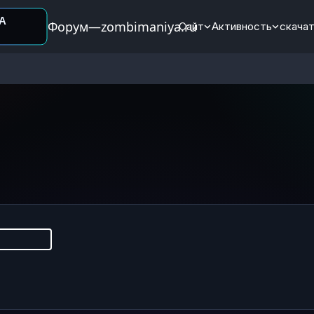
Форум—zombimaniya.ru
Сайт
Активность
скачат