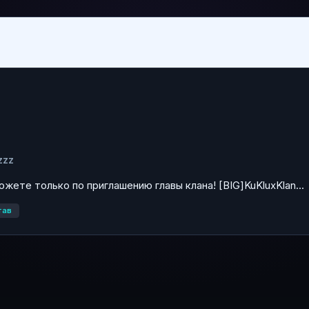
zzz
ожете только по приглашению главы клана! [BIG]KuKluxKlan...
тав