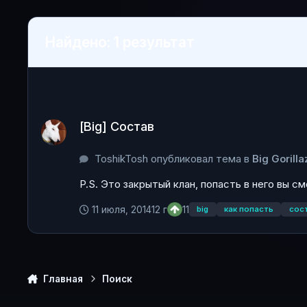
Найдено: 1 результат
[Big] Состав
[Big] Состав
ToshikTosh опубликовал тема в
Big Gorilla
P.S. Это закрытый клан, попасть в него вы см
11 июля, 2014
12 г
11
big
как попасть
сос
Главная
Поиск