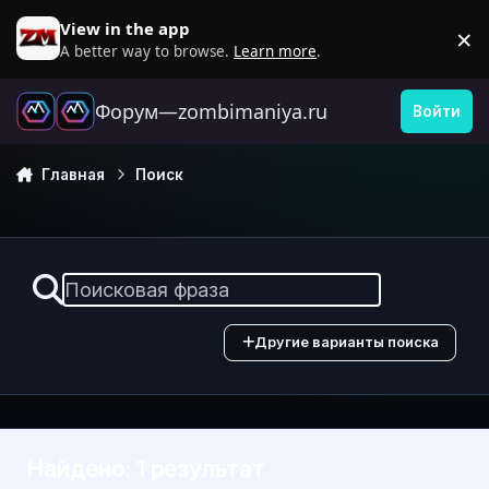
Перейти к содержанию
View in the app
×
D
A better way to browse.
Learn more
.
Форум—zombimaniya.ru
Войти
Главная
Поиск
Другие варианты поиска
Найдено: 1 результат