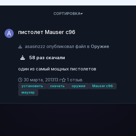
СОРТИРОВКА
пистолет Mauser c96
пистолет Mauser c96
asasinzzz опубликовал файл в
Оружие
58 раз скачали
один из самый мощных пистолетов
30 марта, 2013
13 г
1 отзыв
установить
скачать
оружие
Mauser c96
маузер