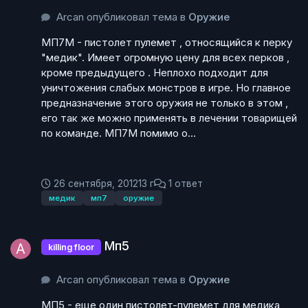
Arcan опубликовал тема в
Оружие
МП7М - пистолет пулемет , относящийся к перку
"медик". Имеет огромную цену для всех перков ,
кроме предыдущего . Неплохо подходит для
уничтожения слабых монстров в игре. Но главное
предназначение этого оружия не только в этом ,
его так же можно применять в лечении товарищей
по команде. МП7М помимо о...
26 сентября, 2012
13 г
1 ответ
медик
мп7
оружие
Мп5
Мп5
killing floor
Arcan опубликовал тема в
Оружие
МП5 - еще один пистолет-пулемет для медика ,