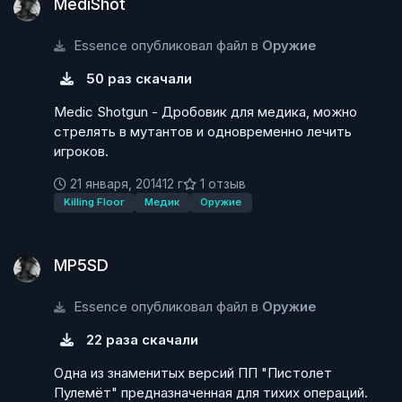
MediShot
Essence опубликовал файл в
Оружие
50 раз скачали
Medic Shotgun - Дробовик для медика, можно
стрелять в мутантов и одновременно лечить
игроков.
21 января, 2014
12 г
1 отзыв
Killing Floor
Медик
Оружие
MP5SD
MP5SD
Essence опубликовал файл в
Оружие
22 раза скачали
Одна из знаменитых версий ПП "Пистолет
Пулемёт" предназначенная для тихих операций.