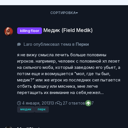
СОРТИРОВКА
Медик (Field Medik)
Медик (Field Medik)
killing floor
Laro опубликовал тема в
Перки
я не вижу смысла лечить больше половины
игроков. например, человек с половиной хп лезет
на сильного моба, который заведомо его убьет, а
потом еще и возмущается "мол, где ты был,
медик?" или же игрок из последних сил пытается
отбить флешку или мясника, мне легче
перетащить их внимание на себя,нежел...
4 января, 2013
13 г
27 ответов
7
медик
перк
MediShot