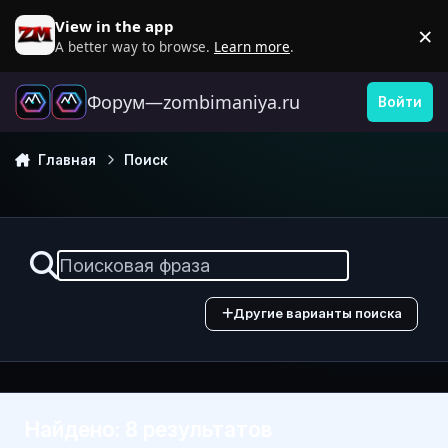
Перейти к содержанию
View in the app
×
D
A better way to browse.
Learn more
.
Форум—zombimaniya.ru
Войти
Главная
Поиск
Другие варианты поиска
Найдено: 8 результатов