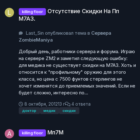
Отсутствие Скидки На Пп М7А3.
Отсутствие Скидки На Пп
killing floor
М7А3.
Last_Sin опубликовал тема в
Сервера
ZombieManiya
Добрый день, работники сервера и форума. Играю
на сервере ZM2 и заметил следующую ошибку:
для медика не существует скидки на M7A3. Хоть и
относится к "профильному" оружию для этого
класса, но цена с 7500 фунтов стерлингов не
хочет изменятся до приемлемых значений. Если не
будет сложно, интересно по...
8 октября, 2012
13 г
4 ответа
доктор
медик
скидки
Мп7М
Мп7М
killing floor