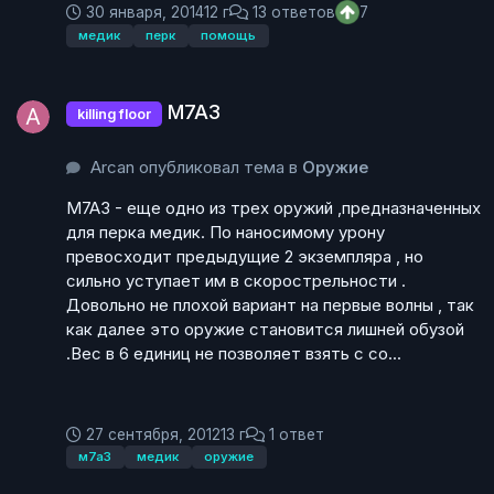
30 января, 2014
12 г
13 ответов
7
медик
перк
помощь
М7А3
М7А3
killing floor
Arcan опубликовал тема в
Оружие
М7А3 - еще одно из трех оружий ,предназначенных
для перка медик. По наносимому урону
превосходит предыдущие 2 экземпляра , но
сильно уступает им в скорострельности .
Довольно не плохой вариант на первые волны , так
как далее это оружие становится лишней обузой
.Вес в 6 единиц не позволяет взять с со...
27 сентября, 2012
13 г
1 ответ
м7а3
медик
оружие