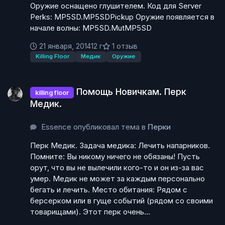
Оружие оснащено глушителем. Код для Server
Perks: MP5SD.MP5SDPickup Оружие появляется в
начале волны: MP5SD.MutMP5SD
21 января, 2014
12 г
1 отзыв
Killing Floor
Медик
Оружие
Помощь Новичкам. Перк Медик.
Помощь Новичкам. Перк
killing floor
Медик.
Essence опубликовал тема в
Перки
Перк Медик. Задача медика: Лечить напарников.
Помните: Вы никому ничего не обязаны! Пусть
орут, что вы не вылечили кого-то и он из-за вас
умер. Медик не может за каждым персонально
бегать и лечить. Место обитания: Рядом с
берсерком или в гуще событий (рядом со своими
товарищами). Этот перк очень...