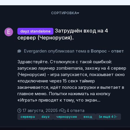
СОРТИРОВКА
Затруднён вход на 4 сервер (Чернорусия).
Затруднён вход на 4
dayz standalone
сервер (Чернорусия).
Evergarden опубликовал тема в
Вопрос - ответ
Здравствуйте. Столкнулся с такой ошибкой:
запускаю лаунчер zombiemania, захожу на 4 сервер
(Чернорусия) - игра запускается, показывает окно
«подключение через 15 сек» таймер
заканчивается, идёт полоса загрузки и вылетает в
главное меню. Попытки нажимать на кнопку
«Играть» приводят к тому, что экран...
17 августа, 2020
5 г
4 ответа
сервера
dayz
чернорусия
вход
(и ещё 4 )