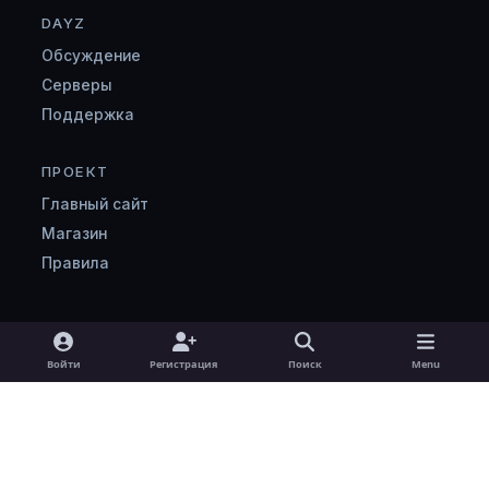
DAYZ
Обсуждение
Серверы
Поддержка
ПРОЕКТ
Главный сайт
Магазин
Правила
Light Mode
Dark Mode
System Preference
v
Войти
Регистрация
Поиск
Menu
k
Язык
Cookie-файлы
zombimaniya.ru
Powered by
Invision Community