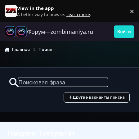
Перейти к содержанию
View in the app
×
D
A better way to browse.
Learn more
.
Форум—zombimaniya.ru
Войти
Главная
Поиск
Другие варианты поиска
Найдено: 1 результат