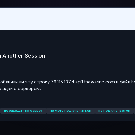
n Another Session
бавили ли эту строку 76.115.137.4 api1.thewarinc.com в файл
ладки с сервером.
не заходит на сервер
не могу подключиться
не подключается