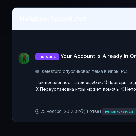
Найдено: 1 результат
Your Account Is Already In On Another Session
Your Account Is Already In O
the war z
selestpro опубликовал тема в
Игры PC
При появлениее такой ошибки: 1)Проверьте до
3)Переустановка игры может помочь 4)Непо
25 ноября, 2012
13 г
1 ответ
не запускается