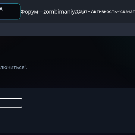
Форум—zombimaniya.ru
Сайт
Активность
скачат
лючиться'.