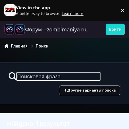
Перейти к содержанию
View in the app
×
D
A better way to browse.
Learn more
.
Форум—zombimaniya.ru
Войти
Главная
Поиск
Другие варианты поиска
Найдено: 1 результат