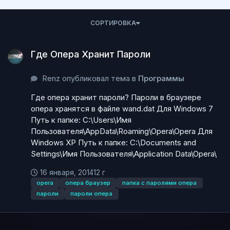
СОРТИРОВКА
Где Опера Хранит Пароли
Где Опера Хранит Пароли
Renz опубликовал тема в
Программы
Где опера хранит пароли? Пароли в браузере
опера хранятся в файле wand.dat Для Windows 7
Путь к папке: C:\Users\Имя
Пользователя\AppData\Roaming\Opera\Opera Для
Windows XP Путь к папке: C:\Documents and
Settings\Имя Пользователя\Application Data\Opera\
16 января, 2014
12 г
opera
опера браузер
папка с паролями опера
пароли
пароли опера