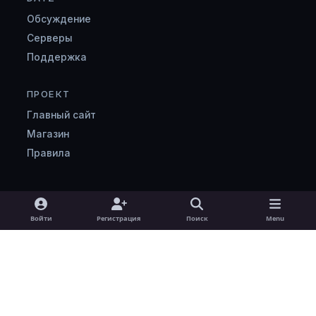
Обсуждение
Серверы
Поддержка
ПРОЕКТ
Главный сайт
Магазин
Правила
Light Mode
Dark Mode
System Preference
v
Войти
Регистрация
Поиск
Menu
k
Язык
Cookie-файлы
zombimaniya.ru
Powered by
Invision Community