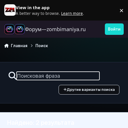
Перейти к содержанию
View in the app
×
D
A better way to browse.
Learn more
.
Форум—zombimaniya.ru
Войти
Главная
Поиск
Другие варианты поиска
Найдено: 2 результата