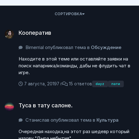
СОРТИРОВКА
Кооператив
Кооператив
Bimerrial опубликовал тема в
Обсуждение
Находите в этой теме или оставляйте заявки на
поиск напарника/команды, дабы не флудить чат в
игре.
7 августа, 2019
7 г
15 ответов
dayz
пати
Туса в тату салоне.
Туса в тату салоне.
Станислав опубликовал тема в
Культура
Очередная находка,на этот раз шедевр который
назову "Дыра небытия".