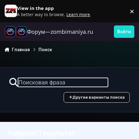
Перейти к содержанию
View in the app
×
D
A better way to browse.
Learn more
.
Форум—zombimaniya.ru
Войти
Главная
Поиск
Другие варианты поиска
Найдено: 1 результат