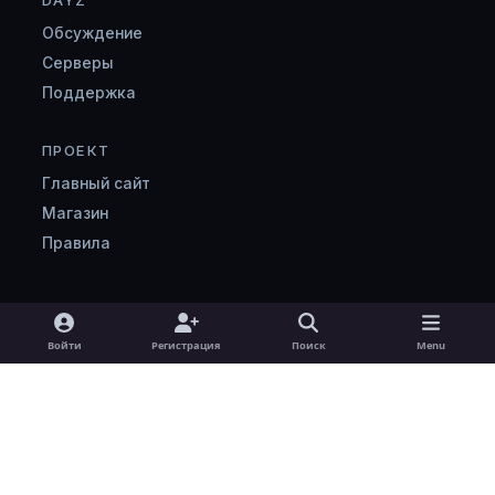
Обсуждение
Серверы
Поддержка
ПРОЕКТ
Главный сайт
Магазин
Правила
Light Mode
Dark Mode
System Preference
v
Войти
Регистрация
Поиск
Menu
k
Язык
Cookie-файлы
zombimaniya.ru
Powered by
Invision Community