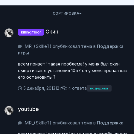
СОРТИРОВКА
Скин
Скин
killing floor
MR_(SkIlIeT) опубликовал тема в
Поддержка
игры
всем привет! такая проблема! у меня был скин
смерти как я установил 1057 он у меня пропал как
его остановить ?
5 декабря, 2013
12 г
4 ответа
подержка
youtube
youtube
MR_(SkIlIeT) опубликовал тема в
Поддержка
всем привет! помогите! как видео с ютюба кинуть