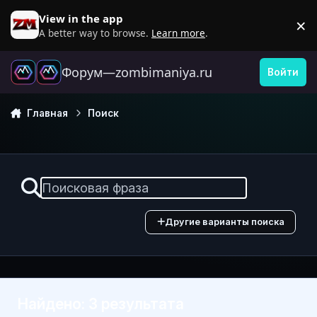
Перейти к содержанию
View in the app
×
D
A better way to browse.
Learn more
.
Форум—zombimaniya.ru
Войти
Главная
Поиск
Другие варианты поиска
Найдено: 3 результата