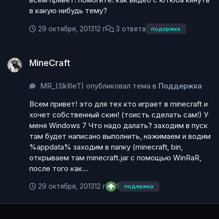
в какую нибудь тему?
29 октября, 2013
12 г
3 ответа
подержка
MineCraft
MineCraft
MR_(SkIlIeT) опубликовал тема в
Поддержка
Всем привет! это для тех кто играет в minecraft и
хочет собственный скин! (тоисть сделать сам!) У
меня Windows 7 Что надо далать? заходим в пуск
там будет написано выполнить, нажимаем и водим
%appdata% заходим в папку (minecraft, bin,
открываем там minecraft.jar с помощью WinRaR,
после того как...
29 октября, 2013
12 г
1
подержка