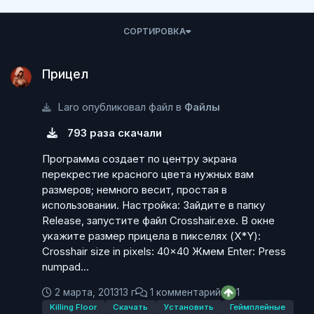
СОРТИРОВКА
Прицел
Прицел
Laro опубликовал файл в
Файлы
793 раза скачали
Программа создает по центру экрана
перекрестие красного цвета нужных вам
размеров; немного весит, простая в
использовании. Настройка: Зайдите в папку
Release, запустите файл Crosshair.exe. В окне
укажите размер прицела в пикселях (X*Y):
Crosshair size in pixels: 40x40 Жмем Enter: Press
numpad...
2 марта, 2013
13 г
1 комментарий
1
Killing Floor
Скачать
Установить
Геймплейные