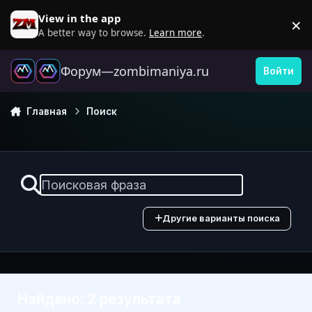
Перейти к содержанию
View in the app
×
D
A better way to browse.
Learn more
.
Форум—zombimaniya.ru
Войти
Главная
Поиск
Другие варианты поиска
Найдено: 2 результата