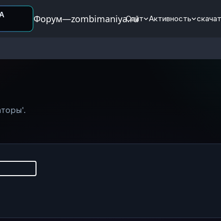
Форум—zombimaniya.ru
Сайт
Активность
скачат
торы'.