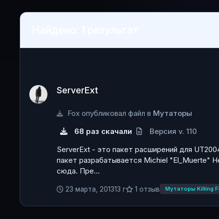
Найдено: 1 результат
ServerExt
ServerExt
Fox опубликовал файл в
Мутаторы
68 раз скачали
Версия v. 110
ServerExt - это пакет расширений для UT200
пакет разрабатывается Michiel "El_Muerte" 
сюда. Пре...
23 марта, 2013
13 г
1 отзыв
Мутаторы Killing F