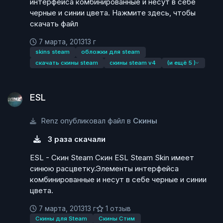
интерфейса комбинированные и несут в себе
черные и синии цвета. Нажмите здесь, чтобы
скачать файл
7 марта, 2013
13 г
skins steam
обложки для steam
скачать скины steam
скины steam v4
(и ещё 5 )
ESL
ESL
Renz опубликовал файл в
Скины
3 раза скачали
ESL - Скин Steam Скин ESL Steam Skin имеет
синюю расцветку.Элементы интерфейса
комбинированные и несут в себе черные и синии
цвета.
7 марта, 2013
13 г
1 отзыв
Скины для Steam
Скины Стим