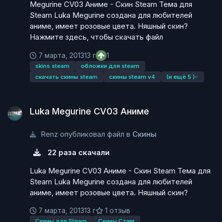
Megurine CV03 Аниме - Скин Steam Тема для
Steam Luka Megurine создана для любителей
аниме, имеет розовые цвета. Няшный скин?
Нажмите здесь, чтобы скачать файл
7 марта, 2013
13 г
1
skins steam
обложки для steam
скачать скины steam
скины steam v4
(и ещё 5 )
Luka Megurine CV03 Аниме
Luka Megurine CV03 Аниме
Renz опубликовал файл в
Скины
22 раза скачали
Luka Megurine CV03 Аниме - Скин Steam Тема для
Steam Luka Megurine создана для любителей
аниме, имеет розовые цвета. Няшный скин?
7 марта, 2013
13 г
1 отзыв
Скины для Steam
Скины Стим