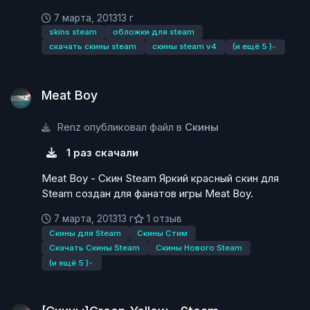
7 марта, 2013
13 г
skins steam
обложки для steam
скачать скины steam
скины steam v4
(и ещё 5 )
Meat Boy
Meat Boy
Renz опубликовал файл в
Скины
1 раз скачали
Meat Boy - Скин Steam Яркий красный скин для
Steam создан для фанатов игры Meat Boy.
7 марта, 2013
13 г
1 отзыв
Скины для Steam
Скины Стим
Скачать Скины Steam
Скины Нового Steam
(и ещё 5 )
[Скины]Green-Yellow - Steam