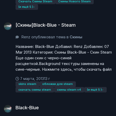
Скачать Скины Steam
Скины Нового Steam
(и ещё 5 )
[Скины]Black-Blue - Steam
[Скины]Black-Blue - Steam
Renz опубликовал тема в
Скины
Название: Black-Blue Добавил: Renz Добавлен: 07
Mar 2013 Категория: Скины Black-Blue - Скин Steam
Еще один скин с черно-синей
расцветкой.Background текстуры заменены на
сине-черные. Нажмите здесь, чтобы скачать файл
7 марта, 2013
13 г
skins steam
обложки для steam
скачать скины steam
скины steam v4
(и ещё 5 )
Black-Blue
Black-Blue