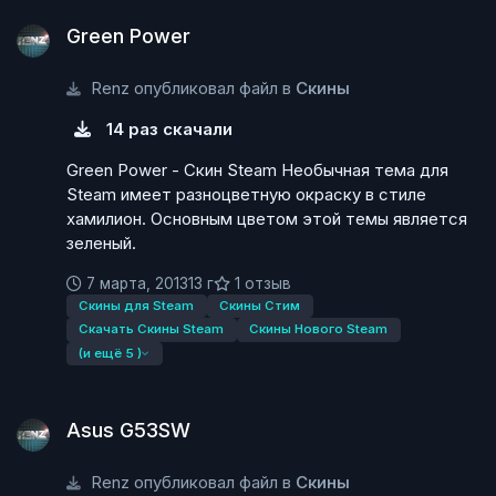
Green Power
Green Power
Renz опубликовал файл в
Скины
14 раз скачали
Green Power - Скин Steam Необычная тема для
Steam имеет разноцветную окраску в стиле
хамилион. Основным цветом этой темы является
зеленый.
7 марта, 2013
13 г
1 отзыв
Скины для Steam
Скины Стим
Скачать Скины Steam
Скины Нового Steam
(и ещё 5 )
Asus G53SW
Asus G53SW
Renz опубликовал файл в
Скины