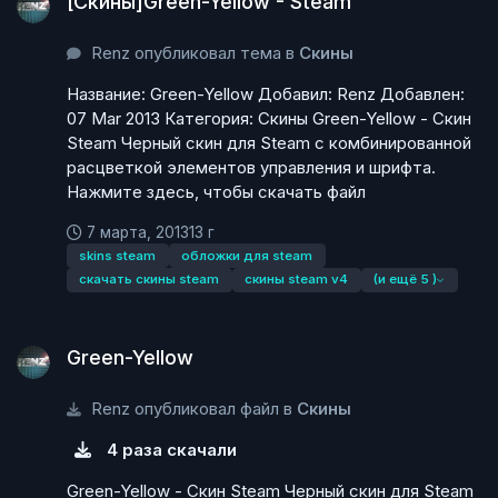
[Скины]Green-Yellow - Steam
Renz опубликовал тема в
Скины
Название: Green-Yellow Добавил: Renz Добавлен:
07 Mar 2013 Категория: Скины Green-Yellow - Скин
Steam Черный скин для Steam с комбинированной
расцветкой элементов управления и шрифта.
Нажмите здесь, чтобы скачать файл
7 марта, 2013
13 г
skins steam
обложки для steam
скачать скины steam
скины steam v4
(и ещё 5 )
Green-Yellow
Green-Yellow
Renz опубликовал файл в
Скины
4 раза скачали
Green-Yellow - Скин Steam Черный скин для Steam