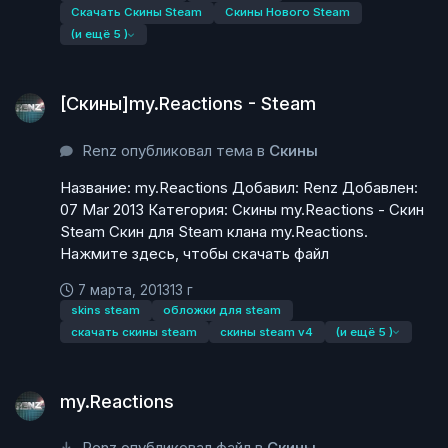
Скачать Скины Steam
Скины Нового Steam
(и ещё 5 )
[Скины]my.Reactions - Steam
[Скины]my.Reactions - Steam
Renz опубликовал тема в
Скины
Название: my.Reactions Добавил: Renz Добавлен:
07 Mar 2013 Категория: Скины my.Reactions - Скин
Steam Скин для Steam клана my.Reactions.
Нажмите здесь, чтобы скачать файл
7 марта, 2013
13 г
skins steam
обложки для steam
скачать скины steam
скины steam v4
(и ещё 5 )
my.Reactions
my.Reactions
Renz опубликовал файл в
Скины