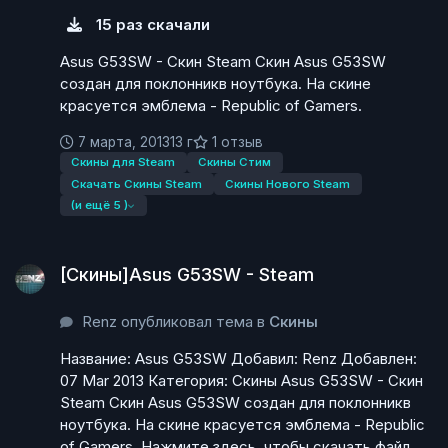
15 раз скачали
Asus G53SW - Скин Steam Скин Asus G53SW
создан для поклонникв ноутбука. На скине
красуется эмблема - Republic of Gamers.
7 марта, 2013
13 г
1 отзыв
Скины для Steam
Скины Стим
Скачать Скины Steam
Скины Нового Steam
(и ещё 5 )
[Скины]Asus G53SW - Steam
[Скины]Asus G53SW - Steam
Renz опубликовал тема в
Скины
Название: Asus G53SW Добавил: Renz Добавлен:
07 Mar 2013 Категория: Скины Asus G53SW - Скин
Steam Скин Asus G53SW создан для поклонникв
ноутбука. На скине красуется эмблема - Republic
of Gamers. Нажмите здесь, чтобы скачать файл