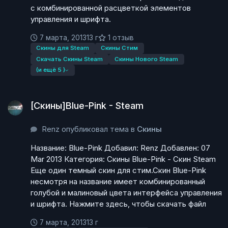
с комбинированной расцветкой элементов
управления и шрифта.
7 марта, 2013
13 г
1 отзыв
Скины для Steam
Скины Стим
Скачать Скины Steam
Скины Нового Steam
(и ещё 5 )
[Скины]Blue-Pink - Steam
[Скины]Blue-Pink - Steam
Renz опубликовал тема в
Скины
Название: Blue-Pink Добавил: Renz Добавлен: 07
Mar 2013 Категория: Скины Blue-Pink - Скин Steam
Еще один темный скин для стим.Скин Blue-Pink
несмотря на название имеет комбинированный
голубой и малиновый цвета интерфейса управления
и шрифта. Нажмите здесь, чтобы скачать файл
7 марта, 2013
13 г