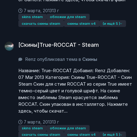
7 марта, 2013
13 г
skins steam
обложки для steam
скачать скины steam
скины steam v4
(и ещё 5 )
[Скины]True-ROCCAT - Steam
[Скины]True-ROCCAT - Steam
Renz опубликовал тема в
Скины
Название: True-ROCCAT Добавил: Renz Добавлен:
07 Mar 2013 Категория: Скины True-ROCCAT - Скин
Steam Скин для стим ROCCAT из серии True имеет
темно-серый цвет и голувой шрифт. На скине
вместо эмблемы Steam красуется эмблема
ROCCAT. Скин упакован в инсталлятор. Нажмите
здесь, чтобы скачат...
7 марта, 2013
13 г
skins steam
обложки для steam
скачать скины steam
скины steam v4
(и ещё 5 )