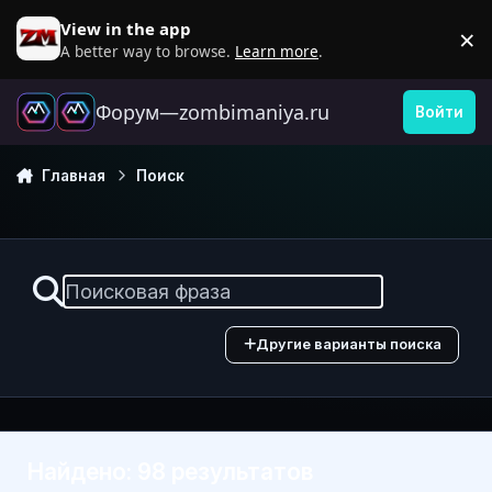
Перейти к содержанию
View in the app
×
D
A better way to browse.
Learn more
.
Форум—zombimaniya.ru
Войти
Главная
Поиск
Другие варианты поиска
Найдено: 98 результатов