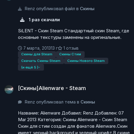
Renz опубликовал файл в
Скины
1 раз скачали
SiLENT - Скин Steam Стандартный скин Steam, где
основные текстуры заменены на оригинальные.
7 марта, 2013
13 г
1 отзыв
Скины для Steam
Скины Стим
Скачать Скины Steam
Скины Нового Steam
(и ещё 5 )
[Скины]Alienware - Steam
[Скины]Alienware - Steam
Renz опубликовал тема в
Скины
Название: Alienware Добавил: Renz Добавлен: 07
Mar 2013 Категория: Скины Alienware - Скин Steam
Скин для стим создан для фанатов Alienware.Скин
имеет черный background и зеленый шрифт.В скине