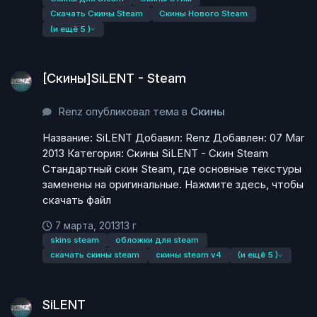
Скачать Скины Steam
Скины Нового Steam
(и ещё 5 )
[Скины]SiLENT - Steam
[Скины]SiLENT - Steam
Renz опубликовал тема в
Скины
Название: SiLENT Добавил: Renz Добавлен: 07 Mar
2013 Категория: Скины SiLENT - Скин Steam
Стандартный скин Steam, где основные текстуры
заменены на оригинальные. Нажмите здесь, чтобы
скачать файл
7 марта, 2013
13 г
skins steam
обложки для steam
скачать скины steam
скины steam v4
(и ещё 5 )
SiLENT
SiLENT