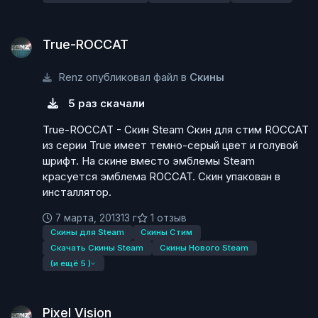
True-ROCCAT
True-ROCCAT
Renz опубликовал файл в
Скины
5 раз скачали
True-ROCCAT - Скин Steam Скин для стим ROCCAT
из серии True имеет темно-серый цвет и голувой
шрифт. На скине вместо эмблемы Steam
красуется эмблема ROCCAT. Скин упакован в
инсталлятор.
7 марта, 2013
13 г
1 отзыв
Скины для Steam
Скины Стим
Скачать Скины Steam
Скины Нового Steam
(и ещё 5 )
Pixel Vision
Pixel Vision