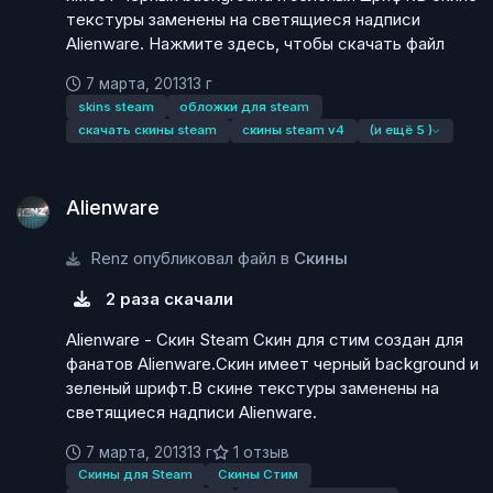
текстуры заменены на светящиеся надписи
Alienware. Нажмите здесь, чтобы скачать файл
7 марта, 2013
13 г
skins steam
обложки для steam
скачать скины steam
скины steam v4
(и ещё 5 )
Alienware
Alienware
Renz опубликовал файл в
Скины
2 раза скачали
Alienware - Скин Steam Скин для стим создан для
фанатов Alienware.Скин имеет черный background и
зеленый шрифт.В скине текстуры заменены на
светящиеся надписи Alienware.
7 марта, 2013
13 г
1 отзыв
Скины для Steam
Скины Стим