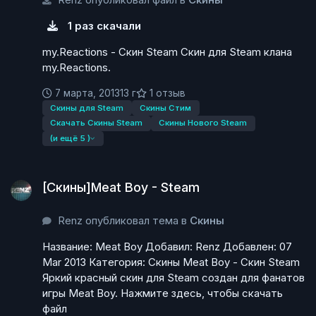
1 раз скачали
my.Reactions - Скин Steam Скин для Steam клана
my.Reactions.
7 марта, 2013
13 г
1 отзыв
Скины для Steam
Скины Стим
Скачать Скины Steam
Скины Нового Steam
(и ещё 5 )
[Скины]Meat Boy - Steam
[Скины]Meat Boy - Steam
Renz опубликовал тема в
Скины
Название: Meat Boy Добавил: Renz Добавлен: 07
Mar 2013 Категория: Скины Meat Boy - Скин Steam
Яркий красный скин для Steam создан для фанатов
игры Meat Boy. Нажмите здесь, чтобы скачать
файл