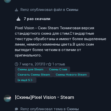
Renz опубликовал файл в
Скины
7 раз скачали
Pixel Vision - Скин Steam Тюнинговая версия
стандартного скина для стим.Стандартные
текстуры обработаны и имеют более выделенные
линии, немного изменены цвета.В цело скин
выглядит более четким в отличии от
оригинального.
7 марта, 2013
13 г
1 отзыв
Скины для Steam
Скины Стим
Скачать Скины Steam
Скины Нового Steam
(и ещё 5 )
[Скины]Pixel Vision - Steam
[Скины]Pixel Vision - Steam
Renz опубликовал тема в
Скины