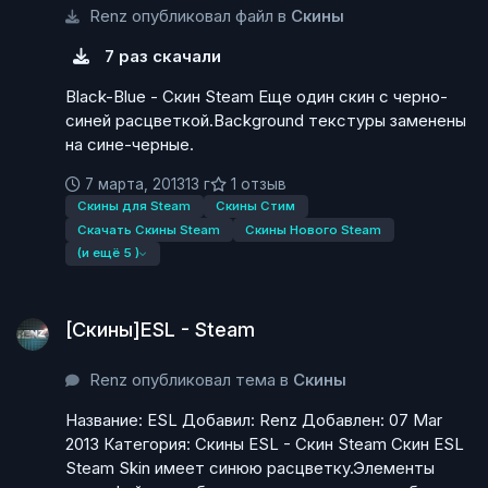
Renz опубликовал файл в
Скины
7 раз скачали
Black-Blue - Скин Steam Еще один скин с черно-
синей расцветкой.Background текстуры заменены
на сине-черные.
7 марта, 2013
13 г
1 отзыв
Скины для Steam
Скины Стим
Скачать Скины Steam
Скины Нового Steam
(и ещё 5 )
[Скины]ESL - Steam
[Скины]ESL - Steam
Renz опубликовал тема в
Скины
Название: ESL Добавил: Renz Добавлен: 07 Mar
2013 Категория: Скины ESL - Скин Steam Скин ESL
Steam Skin имеет синюю расцветку.Элементы