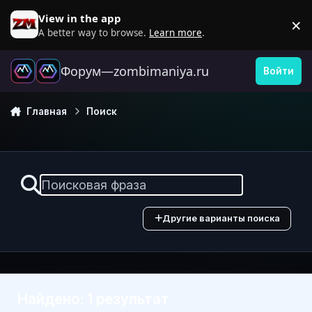
Перейти к содержанию
View in the app
×
D
A better way to browse.
Learn more
.
Форум—zombimaniya.ru
Войти
Главная
Поиск
Другие варианты поиска
Найдено: 1 результат