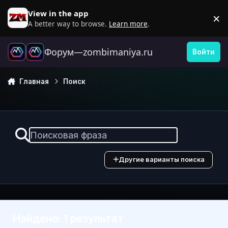
Перейти к содержанию
View in the app
×
D
A better way to browse.
Learn more
.
Форум—zombimaniya.ru
Войти
Главная
Поиск
Другие варианты поиска
Найдено: 1 результат