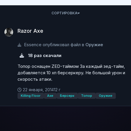
СОРТИРОВКА
Razor Axe
Razor Axe
Essence опубликовал файл в
Оружие
18 раз скачали
Топор оснащен ZED-таймом За каждый зед-тайм,
добавляется 10 хп берсеркеру. Не большой урон и
скорость атаки.
22 января, 2014
12 г
Killing Floor
Axe
Берсерк
Топор
Оружие