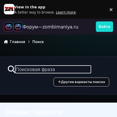
Перейти к содержанию
View in the app
×
D
A better way to browse.
Learn more
.
Форум—zombimaniya.ru
Войти
Главная
Поиск
Другие варианты поиска
Найдено: 1 результат