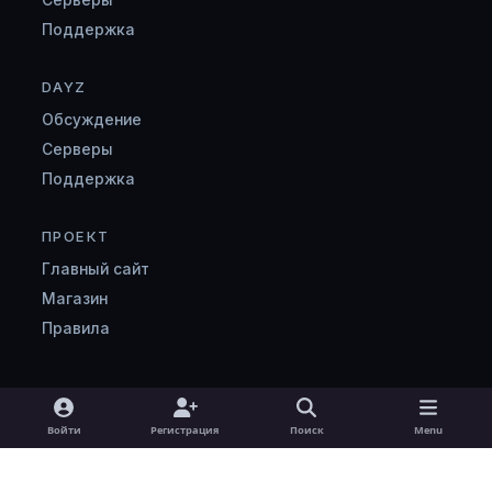
Поддержка
DAYZ
Обсуждение
Серверы
Поддержка
ПРОЕКТ
Главный сайт
Магазин
Правила
Light Mode
Dark Mode
System Preference
v
Войти
Регистрация
Поиск
Menu
k
Язык
Cookie-файлы
zombimaniya.ru
Powered by
Invision Community