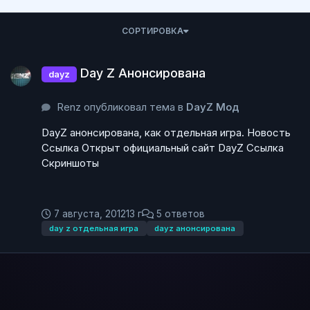
СОРТИРОВКА
Day Z Анонсирована
Day Z Анонсирована
dayz
Renz опубликовал тема в
DayZ Мод
DayZ анонсирована, как отдельная игра. Новость
Ссылка Открыт официальный сайт DayZ Ссылка
Скриншоты
7 августа, 2012
13 г
5 ответов
day z отдельная игра
dayz анонсирована