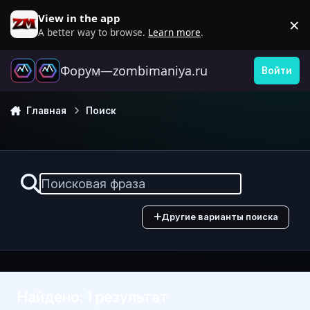
Перейти к содержанию
View in the app
×
D
A better way to browse.
Learn more
.
Форум—zombimaniya.ru
Войти
Главная
Поиск
Другие варианты поиска
Найдено: 1 результат