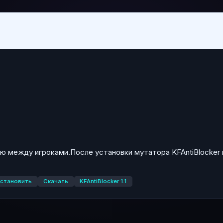
ию между игроками.После установки мутатора KFAntiBlocker 
Установить
Скачать
KFAntiBlocker 1.1