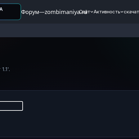
Форум—zombimaniya.ru
Сайт
Активность
скачат
.1'.