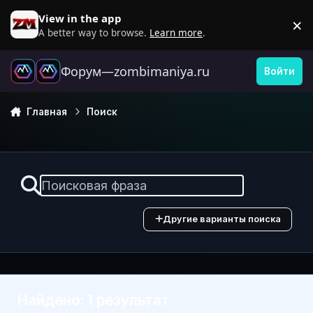
Перейти к содержанию
View in the app
×
D
A better way to browse.
Learn more
.
Форум—zombimaniya.ru
Войти
Главная
Поиск
Другие варианты поиска
Найдено: 1 результат