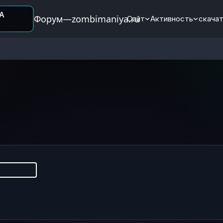
Форум—zombimaniya.ru
Сайт
Активность
скачат