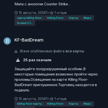
Мапа с анологии Counter Strike .
15 августа, 2014
11 г
1 отзыв
карты killing floor
Killing Floor
Карты
Maps
(и ещё 2 )
KF-BadDream
KF-BadDream
Brave опубликовал файл в
все карты
25 раз скачали
Защищайте полуразрушенный особняк.В
некоторые помещения возможно пройти через
проломы.Освещение на карте Killing Floor-
BadDream приглушенное.Торговец находится в
подвале.
15 августа, 2014
11 г
1 отзыв
killing floor карты
Killing Floor
Карты
Maps