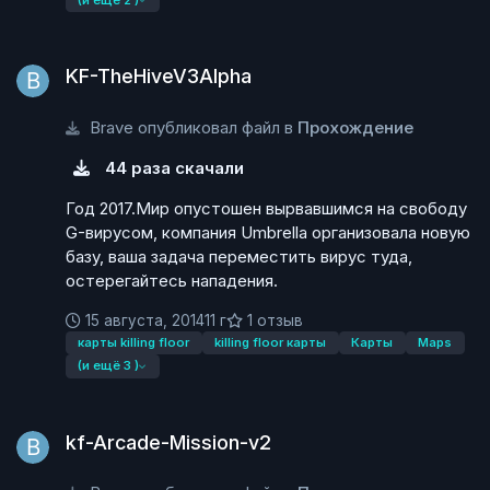
KF-TheHiveV3Alpha
KF-TheHiveV3Alpha
Brave опубликовал файл в
Прохождение
44 раза скачали
Год 2017.Мир опустошен вырвавшимся на свободу
G-вирусом, компания Umbrella организовала новую
базу, ваша задача переместить вирус туда,
остерегайтесь нападения.
15 августа, 2014
11 г
1 отзыв
карты killing floor
killing floor карты
Карты
Maps
(и ещё 3 )
kf-Arcade-Mission-v2
kf-Arcade-Mission-v2