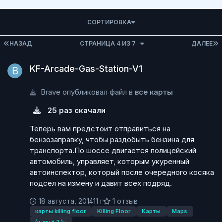
СОРТИРОВКА
ПЕРВАЯ СТРАНИЦА
НАЗАД
СТРАНИЦА 4 ИЗ 7
ДАЛЕЕ
KF-Arcade-Gas-Station-V1
KF-Arcade-Gas-Station-V1
Brave опубликовал файл в
все карты
25 раз скачали
Теперь вам предстоит отправиться на
бензозаправку, чтобы раздобыть бензина для
транспорта.По шоссе двигается полицейский
автомобиль, управляет, которым укуренный
автоинспектор, который после очередного косяка
подсел на измену и давит всех подряд.
18 августа, 2014
11 г
1 отзыв
карты killing floor
Killing Floor
Карты
Maps
(и ещё 2 )