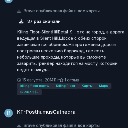
Brave опубликовал файл в
все карты
37 раз скачали
Killing Floor-SilentHillBeta1-9 - это не город, а дорога
ведущая в Silent Hill.Шоссе с обеих сторон
заканчивается обрывом.На протяжении дороги
построены несколько баррикад, где есть
небольшие проходы, которые вы сможете
заварить.Трейдер находится на мосту, который
ведет в никуда.
15 августа, 2014
11 г
1 отзыв
killing floor карты
Killing Floor
Карты
Maps
(и ещё 2 )
KF-PosthumusCathedral
KF-PosthumusCathedral
Brave опубликовал файл в
все карты