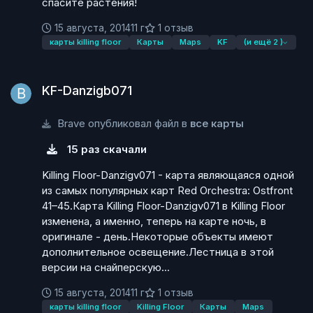
спасите растения!
15 августа, 2014
11 г
1 отзыв
карты killing floor
Карты
Maps
KF
(и ещё 2 )
KF-Danzigb071
KF-Danzigb071
Brave опубликовал файл в
все карты
15 раз скачали
Killing Floor-Danzigv071 - карта являющаяся одной
из самых популярных карт Red Orchestra: Ostfront
41–45.Карта Killing Floor-Danzigv071 в Killing Floor
изменена, а именно, теперь на карте ночь, в
оригинале - день.Некоторые объекты имеют
дополнительное освещение.Лестница в этой
версии на снайперскую...
15 августа, 2014
11 г
1 отзыв
карты killing floor
Killing Floor
Карты
Maps