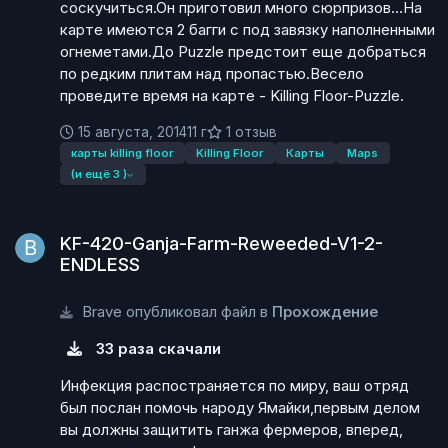
соскучиться.Он приготовил много сюрпризов...На
карте имеются 2 багги с под завязку наполненными
огнеметами.До Puzzle предстоит еще добраться
по редким плитам над пропастью.Весело
проведите время на карте - Killing Floor-Puzzle.
15 августа, 2014
11 г
1 отзыв
карты killing floor
Killing Floor
Карты
Maps
(и ещё 3 )
KF-420-Ganja-Farm-Reweeded-V1-2-ENDLESS
KF-420-Ganja-Farm-Reweeded-V1-2-
ENDLESS
Brave опубликовал файл в
Прохождение
33 раза скачали
Инфекция распостраняется по миру, ваш отряд
был послан помочь народу Ямайки,первым делом
вы должны защитить ганжа фермеров, вперед,