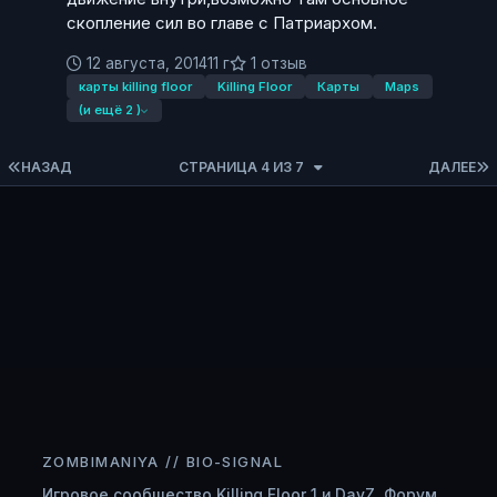
скопление сил во главе с Патриархом.
12 августа, 2014
11 г
1 отзыв
карты killing floor
Killing Floor
Карты
Maps
(и ещё 2 )
ПЕРВАЯ СТРАНИЦА
НАЗАД
СТРАНИЦА 4 ИЗ 7
ДАЛЕЕ
ZOMBIMANIYA // BIO-SIGNAL
Игровое сообщество Killing Floor 1 и DayZ. Форум,