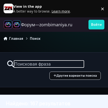
Перейти к содержанию
View in the app
×
D
A better way to browse.
Learn more
.
Форум—zombimaniya.ru
Войти
Главная
Поиск
Другие варианты поиска
Найдено: 167 результатов