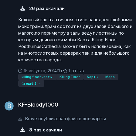
26 раз скачали
Колонный зал в античном стиле наводнен злобными
монстрами.Храм состоит из двух залов большого и
малого.по периметру в залы ведут лестницы по
которым двигаются мобы.Карта Killing Floor-
PosthumusCathedral может быть использована, как
на многослотовых серверах так и для небольшого
количества народа.
15 августа, 2014
11 г
1 отзыв
killing floor карты
Killing Floor
Карты
Maps
(и ещё 2 )
KF-Bloody1000
KF-Bloody1000
Brave опубликовал файл в
все карты
8 раз скачали