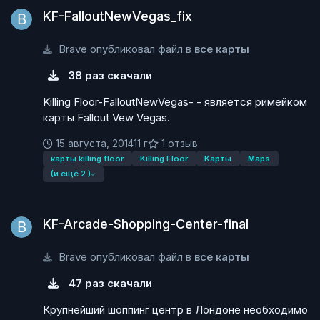
KF-FalloutNewVegas_fix
Brave опубликовал файл в
все карты
38 раз скачали
Killing Floor-FalloutNewVegas- - является римейком
карты Fallout Vew Vegas.
15 августа, 2014
11 г
1 отзыв
карты killing floor
Killing Floor
Карты
Maps
(и ещё 2 )
KF-Arcade-Shopping-Center-final
KF-Arcade-Shopping-Center-final
Brave опубликовал файл в
все карты
47 раз скачали
Крупнейший шоппинг центр в Лондоне необходимо