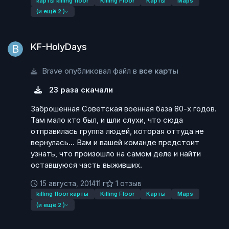
карты killing floor
Killing Floor
Карты
Maps
(и ещё 2 )
KF-HolyDays
KF-HolyDays
Brave опубликовал файл в
все карты
23 раза скачали
Заброшенная Советская военная база 80-х годов.
Там мало кто был, и шли слухи, что сюда
отправилась группа людей, которая оттуда не
вернулась... Вам и вашей команде предстоит
узнать, что произошло на самом деле и найти
оставшуюся часть выживших.
15 августа, 2014
11 г
1 отзыв
killing floor карты
Killing Floor
Карты
Maps
(и ещё 2 )
KF-FalloutNewVegas_fix