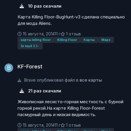
10 раз скачали
Карта Killing Floor-BugHunt-v3 сделана специально
для мода Aliens.
15 августа, 2014
11 г
1 отзыв
карты killing floor
Killing Floor
Карты
Maps
(и ещё 2 )
KF-Forest
KF-Forest
Brave опубликовал файл в
все карты
21 раз скачали
Живописная лесисто-горная местность с бурной
горной рекой.На карте Killing Floor-Forest
пасмурный день и низкая видимость.
15 августа, 2014
11 г
1 отзыв