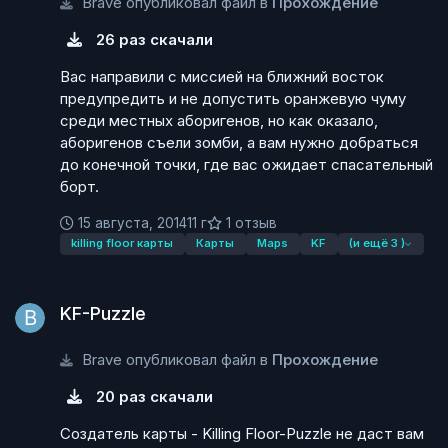
Brave опубликовал файл в
Прохождение
26 раз скачали
Вас направили с миссией на ближний восток
предупредить и не допустить оранжевую чуму
среди местных аборигенов, но как оказало,
аборигенов съели зомби, а вам нужно добраться
до конечной точки, где вас ожидает спасательный
борт.
15 августа, 2014
11 г
1 отзыв
killing floor карты
Карты
Maps
KF
(и ещё 3 )
KF-Puzzle
KF-Puzzle
Brave опубликовал файл в
Прохождение
20 раз скачали
Создатель карты - Killing Floor-Puzzle не даст вам