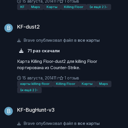
15 августа, 2014
11 г
1 отзыв
KF
Maps
Карты
Killing Floor
(и ещё 2 )
KF-dust2
KF-dust2
Brave опубликовал файл в
все карты
71 раз скачали
Карта Killing Floor-dust2 для killing Floor
портирована из Counter-Strike.
15 августа, 2014
11 г
1 отзыв
карты killing floor
Killing Floor
Карты
Maps
(и ещё 2 )
KF-BugHunt-v3
KF-BugHunt-v3
Brave опубликовал файл в
все карты