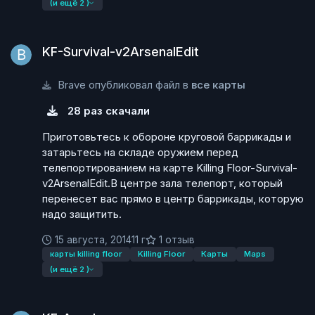
(и ещё 2 )
KF-Survival-v2ArsenalEdit
KF-Survival-v2ArsenalEdit
Brave опубликовал файл в
все карты
28 раз скачали
Приготовьтесь к обороне круговой баррикады и
затарьтесь на складе оружием перед
телепортированием на карте Killing Floor-Survival-
v2ArsenalEdit.В центре зала телепорт, который
перенесет вас прямо в центр баррикады, которую
надо защитить.
15 августа, 2014
11 г
1 отзыв
карты killing floor
Killing Floor
Карты
Maps
(и ещё 2 )
KF-Anschar