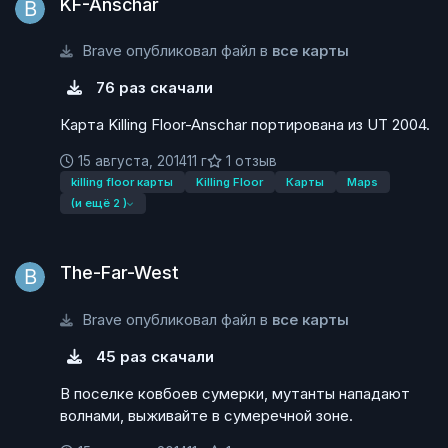
KF-Anschar
Brave опубликовал файл в
все карты
76 раз скачали
Карта Killing Floor-Anschar портирована из UT 2004.
15 августа, 2014
11 г
1 отзыв
killing floor карты
Killing Floor
Карты
Maps
(и ещё 2 )
The-Far-West
The-Far-West
Brave опубликовал файл в
все карты
45 раз скачали
В поселке ковбоев сумерки, мутанты нападают
волнами, выживайте в сумеречной зоне.