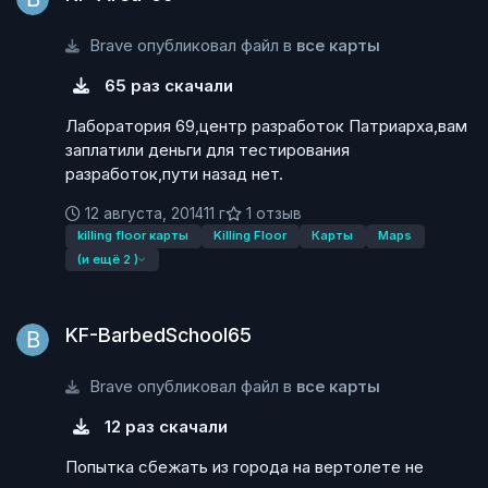
Brave опубликовал файл в
все карты
65 раз скачали
Лаборатория 69,центр разработок Патриарха,вам
заплатили деньги для тестирования
разработок,пути назад нет.
12 августа, 2014
11 г
1 отзыв
killing floor карты
Killing Floor
Карты
Maps
(и ещё 2 )
KF-BarbedSchool65
KF-BarbedSchool65
Brave опубликовал файл в
все карты
12 раз скачали
Попытка сбежать из города на вертолете не