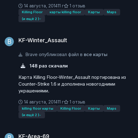
14 августа, 2014
11 г
1 отзыв
Killing Floor
карты killing floor
Карты
Maps
(и ещё 2 )
KF-Winter_Assault
KF-Winter_Assault
Brave опубликовал файл в
все карты
148 раз скачали
Карта Killing Floor-Winter_Assault портирована из
Counter-Strike 1.6 и дополнена новогодними
украшениями.
14 августа, 2014
11 г
1 отзыв
killing floor карты
Killing Floor
Карты
Maps
(и ещё 2 )
KF-Area-69
KF-Area-69