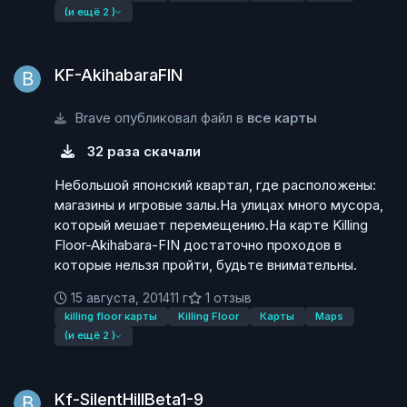
(и ещё 2 )
KF-AkihabaraFIN
KF-AkihabaraFIN
Brave опубликовал файл в
все карты
32 раза скачали
Небольшой японский квартал, где расположены:
магазины и игровые залы.На улицах много мусора,
который мешает перемещению.На карте Killing
Floor-Akihabara-FIN достаточно проходов в
которые нельзя пройти, будьте внимательны.
15 августа, 2014
11 г
1 отзыв
killing floor карты
Killing Floor
Карты
Maps
(и ещё 2 )
Kf-SilentHillBeta1-9
Kf-SilentHillBeta1-9