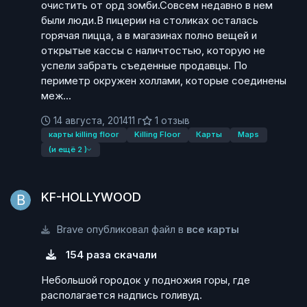
очистить от орд зомби.Совсем недавно в нем
были люди.В пицерии на столиках осталась
горячая пицца, а в магазинах полно вещей и
открытые кассы с наличтостью, которую не
успели забрать съеденные продавцы. По
периметр окружен холлами, которые соединены
меж...
14 августа, 2014
11 г
1 отзыв
карты killing floor
Killing Floor
Карты
Maps
(и ещё 2 )
KF-HOLLYWOOD
KF-HOLLYWOOD
Brave опубликовал файл в
все карты
154 раза скачали
Небольшой городок у подножия горы, где
располагается надпись голивуд.