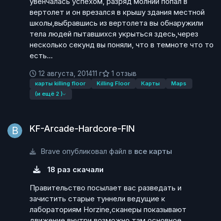
увенчалась успехом, разряд молнии попал в
вертолет и он врезался в крышу здания местной
школы,выбравшись из вертолета вы обнаружили
тела людей пытавшихся укрыться здесь,через
несколько секунд вы поняли, что в темноте что то
есть...
12 августа, 2014
11 г
1 отзыв
карты killing floor
Killing Floor
Карты
Maps
(и ещё 2 )
KF-Arcade-Hardcore-FIN
KF-Arcade-Hardcore-FIN
Brave опубликовал файл в
все карты
18 раз скачали
Правительство посылает вас разведать и
зачистить старые туннели ведущие к
лабораториям Horzine,сканеры показывают
движение внутри,возможно там основное