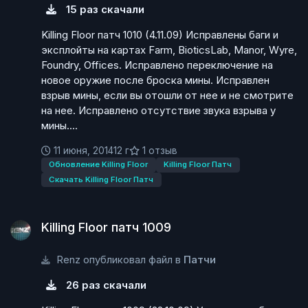
15 раз скачали
Killing Floor патч 1010 (4.11.09) Исправлены баги и
эксплойты на картах Farm, BioticsLab, Manor, Wyre,
Foundry, Offices. Исправлено переключение на
новое оружие после броска мины. Исправлен
взрыв мины, если вы отошли от нее и не смотрите
на нее. Исправлено отсутствие звука взрыва у
мины....
11 июня, 2014
12 г
1 отзыв
Обновление Killing Floor
Killing Floor Патч
Скачать Killing Floor Патч
Killing Floor патч 1009
Killing Floor патч 1009
Renz опубликовал файл в
Патчи
26 раз скачали