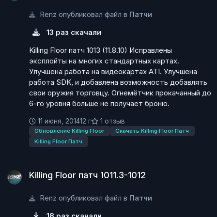
Renz опубликовал файл в
Патчи
13 раз скачали
Killing Floor патч 1013 (11.8.10) Исправлены
эксплойты на многих стандартных картах.
Улучшена работа на видеокартах ATI. Улучшена
работа SDK, и добавлена возможность добавлять
свои оружия торговцу. Огнемётчик прокачанный до
6-го уровня больше не получает броню.
11 июня, 2014
12 г
1 отзыв
Обновление Killing Floor
Скачать Killing Floor Патч
Killing Floor Патч
Killing Floor патч 1011.3-1012
Killing Floor патч 1011.3-1012
Renz опубликовал файл в
Патчи
18 раз скачали