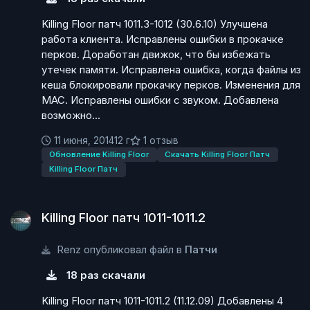
Killing Floor патч 1011.3-1012 (30.6.10) Улучшена
работа клиента. Исправлены ошибки в прокачке
перков. Доработан движок, что бы избежать
утечек памяти. Исправлена ошибка, когда файлы из
кеша блокировали прокачку перков. Изменения для
МАС. Исправлены ошибки с звуком. Добавлена
возможно...
11 июня, 2014
12 г
1 отзыв
Обновление Killing Floor
Скачать Killing Floor Патч
Killing Floor Патч
Killing Floor патч 1011-1011.2
Killing Floor патч 1011-1011.2
Renz опубликовал файл в
Патчи
18 раз скачали
Killing Floor патч 1011-1011.2 (11.12.09) Добавлены 4