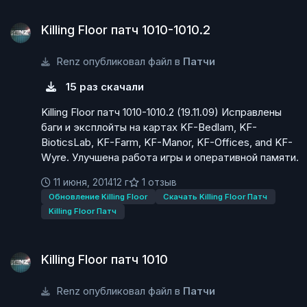
Killing Floor патч 1010-1010.2
Killing Floor патч 1010-1010.2
Renz опубликовал файл в
Патчи
15 раз скачали
Killing Floor патч 1010-1010.2 (19.11.09) Исправлены
баги и эксплойты на картах KF-Bedlam, KF-
BioticsLab, KF-Farm, KF-Manor, KF-Offices, and KF-
Wyre. Улучшена работа игры и оперативной памяти.
11 июня, 2014
12 г
1 отзыв
Обновление Killing Floor
Скачать Killing Floor Патч
Killing Floor Патч
Killing Floor патч 1010
Killing Floor патч 1010
Renz опубликовал файл в
Патчи