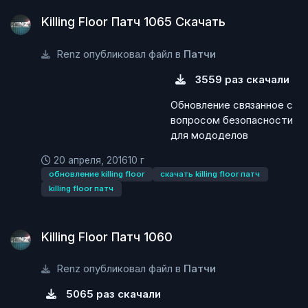
Killing Floor Патч 1065 Скачать
Killing Floor Патч 1065 Скачать
Renz опубликовал файл в
Патчи
3559 раз скачали
Обновление связанное с
вопросом безопасности
для мододелов
20 апреля, 2016
10 г
обновление killing floor
скачать killing floor патч
killing floor патч
Killing Floor Патч 1060
Killing Floor Патч 1060
Renz опубликовал файл в
Патчи
5065 раз скачали