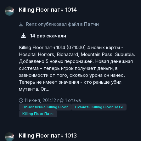
Killing Floor патч 1014
Killing Floor патч 1014
Renz опубликовал файл в
Патчи
14 раз скачали
Killing Floor патч 1014 (07.10.10) 4 новых карты -
Hospital Horrors, Biohazard, Mountain Pass, Suburbia.
Добавлено 5 новых персонажей. Новая денежная
система - теперь игрок получает деньги, в
зависимости от того, сколько урона он нанес.
Теперь не имеет значения - кто раньше убил
мутанта. Ог...
11 июня, 2014
12 г
1 отзыв
Обновление Killing Floor
Скачать Killing Floor Патч
Killing Floor Патч
Killing Floor патч 1013
Killing Floor патч 1013