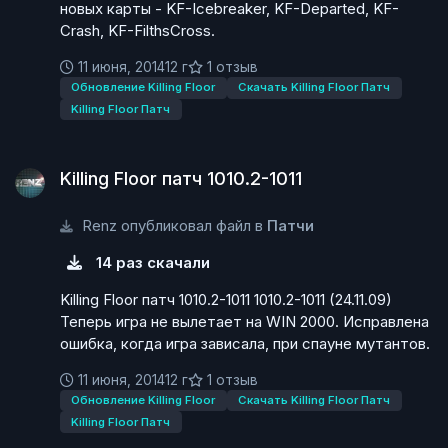
новых карты - KF-Icebreaker, KF-Departed, KF-
Crash, KF-FilthsCross.
11 июня, 2014
12 г
1 отзыв
Обновление Killing Floor
Скачать Killing Floor Патч
Killing Floor Патч
Killing Floor патч 1010.2-1011
Killing Floor патч 1010.2-1011
Renz опубликовал файл в
Патчи
14 раз скачали
Killing Floor патч 1010.2-1011 1010.2-1011 (24.11.09)
Теперь игра не вылетает на WIN 2000. Исправлена
ошибка, когда игра зависала, при спауне мутантов.
11 июня, 2014
12 г
1 отзыв
Обновление Killing Floor
Скачать Killing Floor Патч
Killing Floor Патч