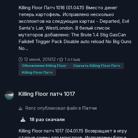
Killing Floor Патч 1018 (01.04.11) Вместо денег
теперь картофель. Исправлено несколько
эксплоитов на следующих картах - Departed, Evil
Santa's Lair, WestLondon. В белый список
мутаторов добавлено: The Brute 1.4 Stig GasCan
Failidell Trigger Pack Disable auto reload No Big Guns
No...
12 июня, 2014
12 г
1 отзыв
Обновление Killing Floor
Скачать Killing Floor Патч
Killing Floor Патч
Killing Floor патч 1017
Killing Floor патч 1017
Renz опубликовал файл в
Патчи
18 раз скачали
Killing Floor патч 1017 (04.01.11) Возвращает в игру
старые скины для монстров. Исправлены баги и