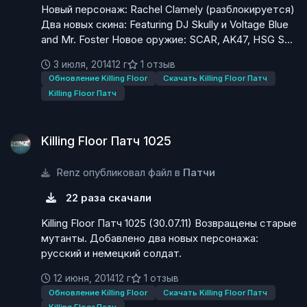
Новый персонаж: Rachel Clamely (разблокируется)
Два новых скина: Featuring DJ Skully и Voltage Blue
and Mr. Foster Новое оружие: SCAR, AK47, HSG S...
3 июля, 2014
12 г
1 отзыв
Обновление Killing Floor
Скачать Killing Floor Патч
Killing Floor Патч
Killing Floor Патч 1025
Killing Floor Патч 1025
Renz опубликовал файл в
Патчи
22 раза скачали
Killing Floor Патч 1025 (30.07.11) Возвращены старые
мутанты. Добавлено два новых персонажа:
русский и немецкий солдат.
12 июня, 2014
12 г
1 отзыв
Обновление Killing Floor
Скачать Killing Floor Патч