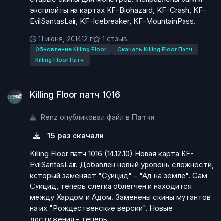
эксплойты на картах KF-Biohazard, KF-Crash, KF-
EvilSantasLair, KF-Icebreaker, KF-MountainPass.
11 июня, 2014
12 г
1 отзыв
Обновление Killing Floor
Скачать Killing Floor Патч
Killing Floor Патч
Killing Floor патч 1016
Killing Floor патч 1016
Renz опубликовал файл в
Патчи
15 раз скачали
Killing Floor патч 1016 (14.12.10) Новая карта KF-
EvilSantasLair. Добавлен новый уровень сложности,
который заменяет "Суицид" - "Ад на земле". Сам
Суицид, теперь слегка облегчен и находится
между Хардом и Адом. Заменены скины мутантов
на их "Рождественские версии". Новые
достижения - теперь...