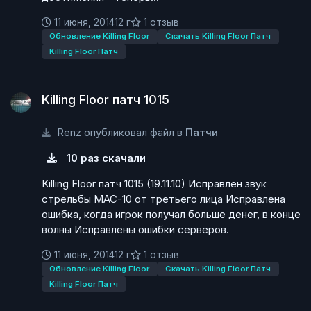
11 июня, 2014
12 г
1 отзыв
Обновление Killing Floor
Скачать Killing Floor Патч
Killing Floor Патч
Killing Floor патч 1015
Killing Floor патч 1015
Renz опубликовал файл в
Патчи
10 раз скачали
Killing Floor патч 1015 (19.11.10) Исправлен звук
стрельбы МАС-10 от третьего лица Исправлена
ошибка, когда игрок получал больше денег, в конце
волны Исправлены ошибки серверов.
11 июня, 2014
12 г
1 отзыв
Обновление Killing Floor
Скачать Killing Floor Патч
Killing Floor Патч