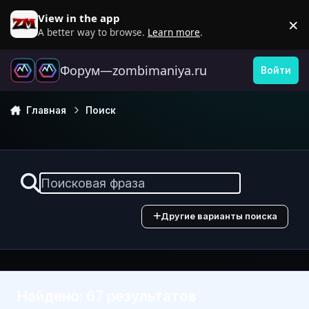
Перейти к содержанию
View in the app
×
D
A better way to browse.
Learn more
.
Форум—zombimaniya.ru
Войти
Главная
Поиск
Другие варианты поиска
Найдено: 67 результатов