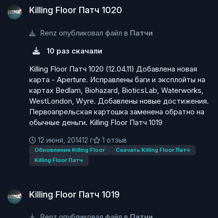
Killing Floor Патч 1020
Renz опубликовал файл в
Патчи
10 раз скачали
Killing Floor Патч 1020 (12.04.11) Добавлена новая
карта - Aperture. Исправлены баги и эксплойты на
картах Bedlam, Biohazard, BioticsLab, Waterworks,
WestLondon, Wyre. Добавлены новые достижения.
Первоапрельская картошка заменена обратно на
обычные деньги. Killing Floor Патч 1019
12 июня, 2014
12 г
1 отзыв
Обновление Killing Floor
Скачать Killing Floor Патч
Killing Floor Патч
Killing Floor Патч 1019
Killing Floor Патч 1019
Renz опубликовал файл в
Патчи