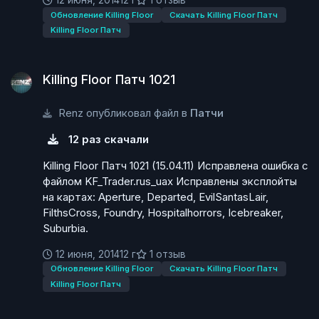
12 июня, 2014
12 г
1 отзыв
Обновление Killing Floor
Скачать Killing Floor Патч
Killing Floor Патч
Killing Floor Патч 1021
Killing Floor Патч 1021
Renz опубликовал файл в
Патчи
12 раз скачали
Killing Floor Патч 1021 (15.04.11) Исправлена ошибка с
файлом KF_Trader.rus_uax Исправлены эксплойты
на картах: Aperture, Departed, EvilSantasLair,
FilthsCross, Foundry, Hospitalhorrors, Icebreaker,
Suburbia.
12 июня, 2014
12 г
1 отзыв
Обновление Killing Floor
Скачать Killing Floor Патч
Killing Floor Патч
Killing Floor Патч 1020