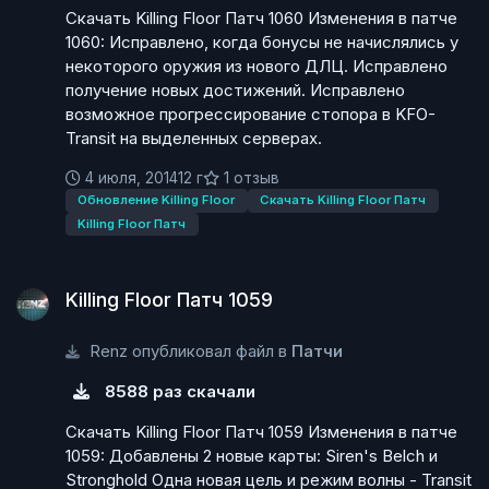
Скачать Killing Floor Патч 1060 Изменения в патче
1060: Исправлено, когда бонусы не начислялись у
некоторого оружия из нового ДЛЦ. Исправлено
получение новых достижений. Исправлено
возможное прогрессирование стопора в KFO-
Transit на выделенных серверах.
4 июля, 2014
12 г
1 отзыв
Обновление Killing Floor
Скачать Killing Floor Патч
Killing Floor Патч
Killing Floor Патч 1059
Killing Floor Патч 1059
Renz опубликовал файл в
Патчи
8588 раз скачали
Скачать Killing Floor Патч 1059 Изменения в патче
1059: Добавлены 2 новые карты: Siren's Belch и
Stronghold Одна новая цель и режим волны - Transit