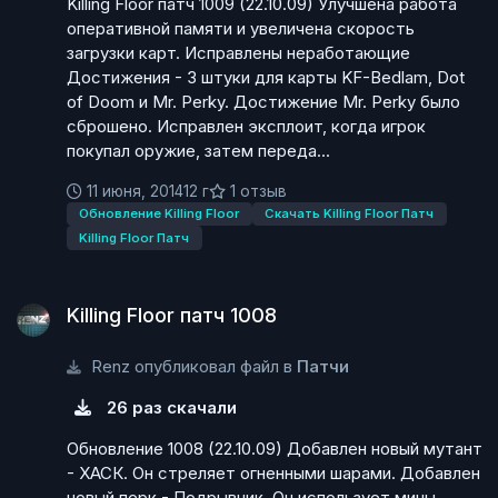
Killing Floor патч 1009 (22.10.09) Улучшена работа
оперативной памяти и увеличена скорость
загрузки карт. Исправлены неработающие
Достижения - 3 штуки для карты KF-Bedlam, Dot
of Doom и Mr. Perky. Достижение Mr. Perky было
сброшено. Исправлен эксплоит, когда игрок
покупал оружие, затем переда...
11 июня, 2014
12 г
1 отзыв
Обновление Killing Floor
Скачать Killing Floor Патч
Killing Floor Патч
Killing Floor патч 1008
Killing Floor патч 1008
Renz опубликовал файл в
Патчи
26 раз скачали
Обновление 1008 (22.10.09) Добавлен новый мутант
- ХАСК. Он стреляет огненными шарами. Добавлен
новый перк - Подрывник. Он использует мины,