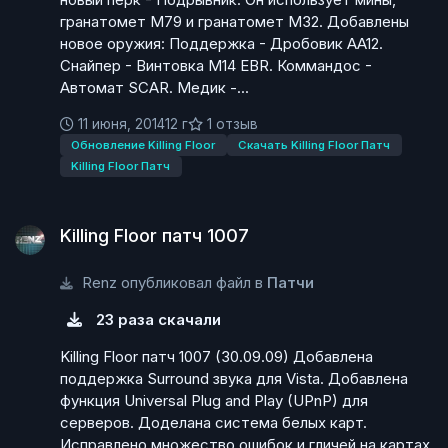
гранатомет М79 и гранатомет М32. Добавлены
новое оружия: Поддержка - Дробовик АА12.
Снайпер - Винтовка М14 EBR. Коммандос -
Автомат SCAR. Медик -...
11 июня, 2014
12 г
1 отзыв
Обновление Killing Floor
Скачать Killing Floor Патч
Killing Floor Патч
Killing Floor патч 1007
Killing Floor патч 1007
Renz опубликовал файл в
Патчи
23 раза скачали
Killing Floor патч 1007 (30.09.09) Добавлена
поддержка Surround звука для Vista. Добавлена
функция Universal Plug and Play (UPnP) для
серверов. Доделана система белых карт.
Исправлено множество ошибок и гличей на картах.