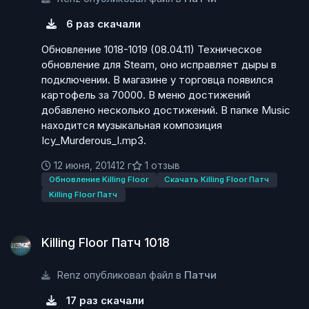
6 раз скачали
Обновление 1018-1019 (08.04.11) Техническое
обновление для Steam, оно исправляет дыры в
подключении. В магазине у торговца появился
картофель за 70000. В меню достижений
добавлено несколько достижений. В папке Music
находится музыкальная композиция
Icy_Murderous_I.mp3.
12 июня, 2014
12 г
1 отзыв
Обновление Killing Floor
Скачать Killing Floor Патч
Killing Floor Патч
Killing Floor Патч 1018
Killing Floor Патч 1018
Renz опубликовал файл в
Патчи
17 раз скачали